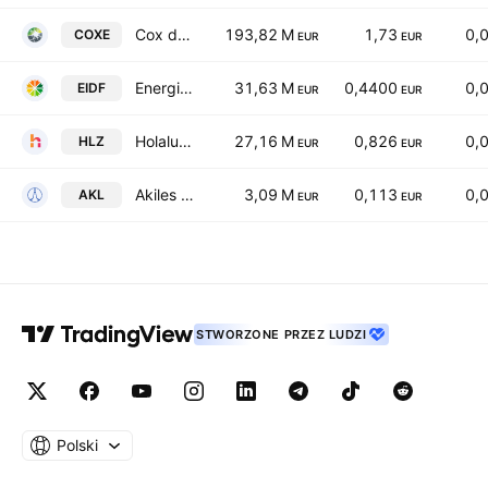
Cox de Mexico SAB de CV Class A
193,82 M
1,73
0,
COXE
EUR
EUR
Energia, Innovacion y Desarrollo Fotovoltaico SA
31,63 M
0,4400
0,
EIDF
EUR
EUR
Holaluz Clidom SA
27,16 M
0,826
0,
HLZ
EUR
EUR
Akiles corporation SE
3,09 M
0,113
0,
AKL
EUR
EUR
STWORZONE PRZEZ LUDZI
Polski