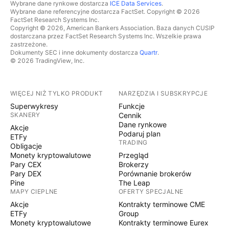
Wybrane dane rynkowe dostarcza
ICE Data Services
.
Wybrane dane referencyjne dostarcza FactSet. Copyright © 2026
FactSet Research Systems Inc.
Copyright © 2026, American Bankers Association. Baza danych CUSIP
dostarczana przez FactSet Research Systems Inc. Wszelkie prawa
zastrzeżone.
Dokumenty SEC i inne dokumenty dostarcza
Quartr
.
© 2026 TradingView, Inc.
WIĘCEJ NIŻ TYLKO PRODUKT
NARZĘDZIA I SUBSKRYPCJE
Superwykresy
Funkcje
SKANERY
Cennik
Dane rynkowe
Akcje
Podaruj plan
ETFy
TRADING
Obligacje
Monety kryptowalutowe
Przegląd
Pary CEX
Brokerzy
Pary DEX
Porównanie brokerów
Pine
The Leap
MAPY CIEPLNE
OFERTY SPECJALNE
Akcje
Kontrakty terminowe CME
ETFy
Group
Monety kryptowalutowe
Kontrakty terminowe Eurex