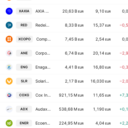
AXIA Energia SA
20,63 B
9,10
0,
XAXIA
EUR
EUR
Redeia Corporacion SA
8,33 B
15,37
−0,
RED
EUR
EUR
Companhia Paranaense de Energia
7,45 B
2,54
0,
XCOPO
EUR
EUR
Corporacion Acciona Energias Renovables SA
6,74 B
20,14
−2,
ANE
EUR
EUR
Enagas SA
4,41 B
16,80
−0,
ENG
EUR
EUR
Solaria Energia y Medio Ambiente, S.A.
2,17 B
16,030
−2,
SLR
EUR
EUR
Cox Infrastructure Group S.A.
921,15 M
11,65
+7,
COXG
EUR
EUR
Audax Renovables SA
538,68 M
1,190
+0,
ADX
EUR
EUR
Ecoener SA
224,95 M
4,04
+2,
ENER
EUR
EUR