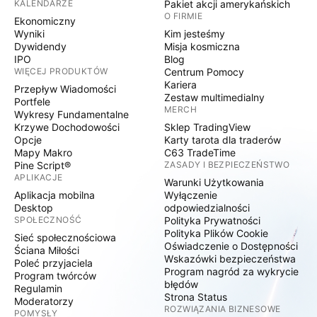
KALENDARZE
Pakiet akcji amerykańskich
O FIRMIE
Ekonomiczny
Wyniki
Kim jesteśmy
Dywidendy
Misja kosmiczna
IPO
Blog
WIĘCEJ PRODUKTÓW
Centrum Pomocy
Kariera
Przepływ Wiadomości
Zestaw multimedialny
Portfele
MERCH
Wykresy Fundamentalne
Krzywe Dochodowości
Sklep TradingView
Opcje
Karty tarota dla traderów
Mapy Makro
C63 TradeTime
Pine Script®
ZASADY I BEZPIECZEŃSTWO
APLIKACJE
Warunki Użytkowania
Aplikacja mobilna
Wyłączenie
Desktop
odpowiedzialności
SPOŁECZNOŚĆ
Polityka Prywatności
Polityka Plików Cookie
Sieć społecznościowa
Oświadczenie o Dostępności
Ściana Miłości
Wskazówki bezpieczeństwa
Poleć przyjaciela
Program nagród za wykrycie
Program twórców
błędów
Regulamin
Strona Status
Moderatorzy
ROZWIĄZANIA BIZNESOWE
POMYSŁY