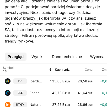
jak cena akcji, dzienna zmiana i wolumen obrotu, co
pomoże Ci podejmować bardziej świadome decyzje
inwestycyjne. Niezależnie od tego, czy śledzisz
gigantów branży, jak Iberdrola SA, czy analizujesz
spółki o największym wolumenie obrotu, jak Iberdrola
SA, ta lista dostarcza cennych informacji dla każdej
strategii. Filtruj i porównuj spółki, aby łatwo śledzić
trendy rynkowe.
Przegląd
Więcej
Wyniki
Dane techniczne
Wycena
Symbol
Kap. rynk.
Cena
Zm
Iberdrola SA
135,65 B
20,58
+0,
IBE
EUR
EUR
Endesa S.A.
42,78 B
41,64
+0,
ELE
EUR
EUR
Naturgy Energy Group, S.A.
27,26 B
28,66
+0,
NTGY
EUR
EUR