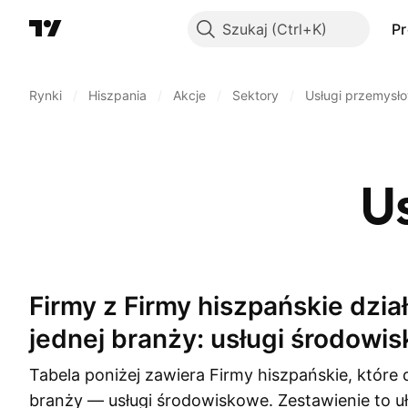
Szukaj
P
Rynki
/
Hiszpania
/
Akcje
/
Sektory
/
Usługi przemysł
U
Firmy z Firmy hiszpańskie działające w
jednej branży: usługi środowi
Tabela poniżej zawiera Firmy hiszpańskie, które d
branży — usługi środowiskowe. Zestawienie to uł