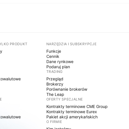
TYLKO PRODUKT
NARZĘDZIA I SUBSKRYPCJE
sy
Funkcje
Cennik
Dane rynkowe
Podaruj plan
TRADING
towalutowe
Przegląd
Brokerzy
Porównanie brokerów
The Leap
E
OFERTY SPECJALNE
Kontrakty terminowe CME Group
Kontrakty terminowe Eurex
towalutowe
Pakiet akcji amerykańskich
O FIRMIE
y
Kim jesteśmy