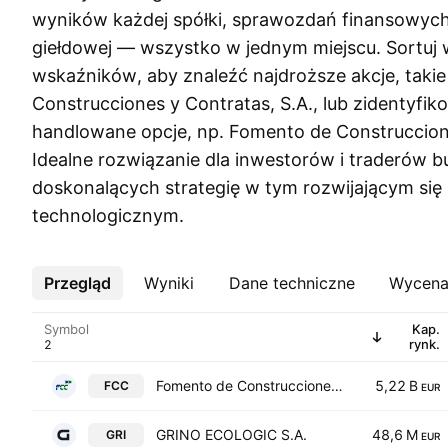
wyników każdej spółki, sprawozdań finansowyc
giełdowej — wszystko w jednym miejscu. Sortuj
wskaźników, aby znaleźć najdroższe akcje, taki
Construcciones y Contratas, S.A., lub zidentyfik
handlowane opcje, np. Fomento de Construccione
Idealne rozwiązanie dla inwestorów i traderów b
doskonalących strategię w tym rozwijającym się
technologicznym.
Przegląd
Więcej
Wyniki
Dane techniczne
Wycen
Symbol
Kap.
rynk.
Fomento de Construcciones y Contratas, S.A.
5,22 B
FCC
EUR
GRINO ECOLOGIC S.A.
48,6 M
GRI
EUR