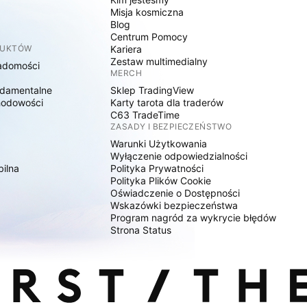
Misja kosmiczna
Blog
Centrum Pomocy
DUKTÓW
Kariera
Zestaw multimedialny
adomości
MERCH
damentalne
Sklep TradingView
hodowości
Karty tarota dla traderów
C63 TradeTime
ZASADY I BEZPIECZEŃSTWO
Warunki Użytkowania
Wyłączenie odpowiedzialności
bilna
Polityka Prywatności
Polityka Plików Cookie
Oświadczenie o Dostępności
Wskazówki bezpieczeństwa
Program nagród za wykrycie błędów
Strona Status