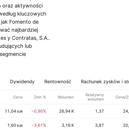
h oraz aktywności
 według kluczowych
e jak Fomento de
ować najbardziej
s y Contratas, S.A..
udujących lub
 segmencie
a
Dywidendy
Rentowność
Rachunek zysków i st
Relatywny
Cena
Zmn %
Wolumen
Cena/Z
wolumen
11,04
−0,90%
26,94 K
1,37
24
EUR
1,60
−3,61%
3,16 K
3,87
20
EUR