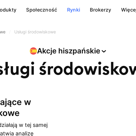
rodukty
Społeczność
Rynki
Brokerzy
Więce
owe
/
Usługi środowiskowe
Akcje
hiszpańskie
sługi środowisko
skowe
ziałają w tej samej
atwia analizę