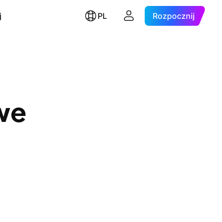
j
PL
Rozpocznij
we