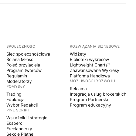
SPOŁECZNOŚĆ
ROZWIĄZANIA BIZNESOWE
Sieć społecznościowa
Widżety
Ściana Miłości
Biblioteki wykresów
Poleć przyjaciela
Lightweight Charts™
Program twórców
Zaawansowane Wykresy
Regulamin
Platforma Handlowa
Moderatorzy
MOŻLIWOŚCI ROZWOJU
POMYSŁY
Reklama
Trading
Integracja usług brokerskich
Edukacja
Program Partnerski
Wybór Redakcji
Program edukacyjny
PINE SCRIPT
Wskaźniki i strategie
Eksperci
Freelancerzy
Sekcje Płatne