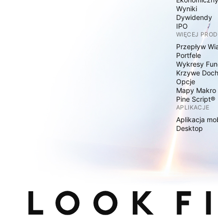
Wyniki
Dywidendy
IPO
WIĘCEJ PRO
Przepływ Wi
Portfele
Wykresy Fun
Krzywe Doc
Opcje
Mapy Makro
Pine Script®
APLIKACJE
Aplikacja mo
Desktop