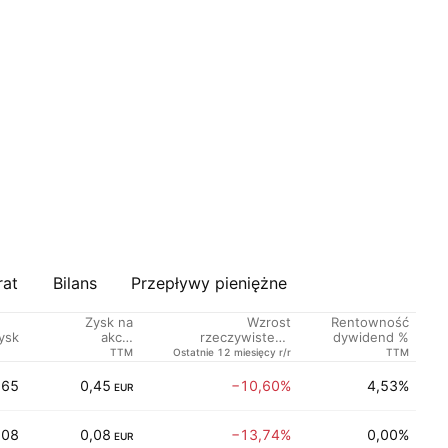
rat
Bilans
Przepływy pieniężne
Zysk na
Wzrost
Rentowność
ysk
Se
akcję
rzeczywistego
dywidend %
rzeczywisty
zysku na akcję
TTM
Ostatnie 12 miesięcy r/r
TTM
,65
0,45
−10,60%
4,53%
Us
EUR
,08
0,08
−13,74%
0,00%
Us
EUR