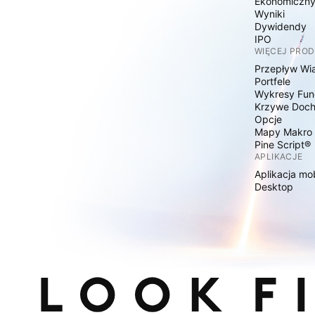
Ekonomiczn
Wyniki
Dywidendy
IPO
WIĘCEJ PRO
Przepływ Wi
Portfele
Wykresy Fun
Krzywe Doc
Opcje
Mapy Makro
Pine Script®
APLIKACJE
Aplikacja mo
Desktop