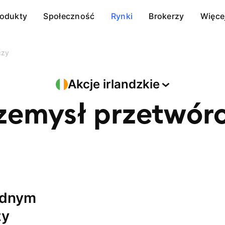
rodukty
Społeczność
Rynki
Brokerzy
Więce
czy
Akcje
irlandzkie
zemysł przetwór
zy