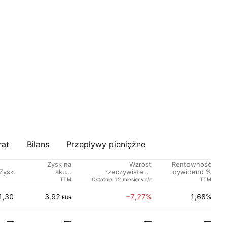
rat
Bilans
Przepływy pieniężne
Zysk na
Wzrost
Rentowność
Zysk
akcję
rzeczywistego
dywidend %
a
rzeczywisty
zysku na akcję
TTM
Ostatnie 12 miesięcy r/r
TTM
1,30
3,92
−7,27%
1,68%
EUR
—
—
—
—