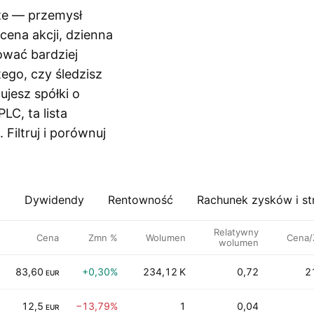
rze — przemysł
cena akcji, dzienna
ować bardziej
ego, czy śledzisz
ujesz spółki o
LC, ta lista
 Filtruj i porównuj
a
Dywidendy
Rentowność
Rachunek zysków i st
Relatywny
Cena
Zmn %
Wolumen
Cena/
wolumen
83,60
+0,30%
234,12 K
0,72
2
EUR
12,5
−13,79%
1
0,04
EUR