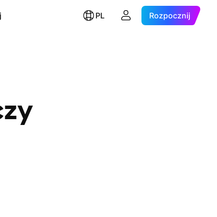
j
PL
Rozpocznij
czy