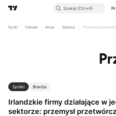
Szukaj
P
Rynki
/
Irlandia
/
Akcje
/
Sektory
/
Przemysł przetwór
Pr
Spółki
Branża
Irlandzkie firmy działające w jednym
sektorze: przemysł przetwórc