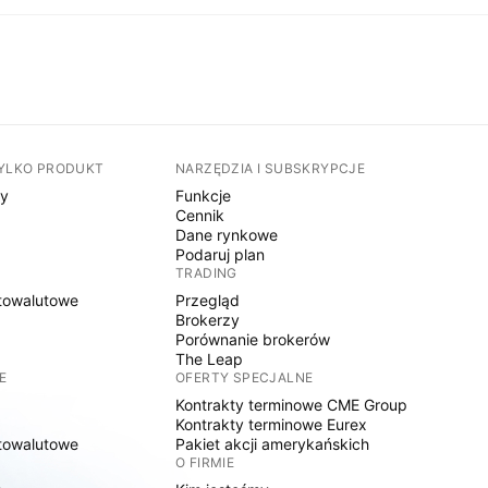
TYLKO PRODUKT
NARZĘDZIA I SUBSKRYPCJE
sy
Funkcje
Cennik
Dane rynkowe
Podaruj plan
TRADING
towalutowe
Przegląd
Brokerzy
Porównanie brokerów
The Leap
E
OFERTY SPECJALNE
Kontrakty terminowe CME Group
Kontrakty terminowe Eurex
towalutowe
Pakiet akcji amerykańskich
O FIRMIE