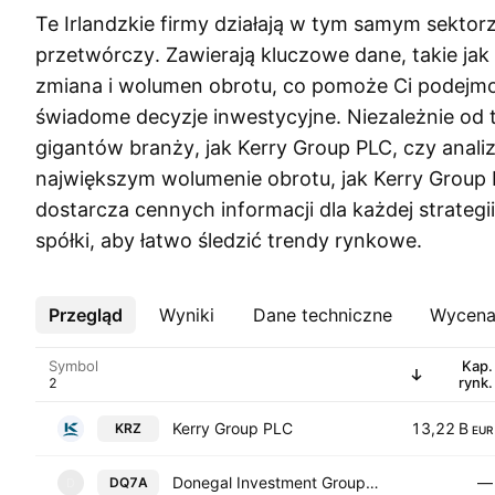
Te Irlandzkie firmy działają w tym samym sekto
przetwórczy. Zawierają kluczowe dane, takie jak 
zmiana i wolumen obrotu, co pomoże Ci podejm
świadome decyzje inwestycyjne. Niezależnie od t
gigantów branży, jak Kerry Group PLC, czy analiz
największym wolumenie obrotu, jak Kerry Group P
dostarcza cennych informacji dla każdej strategii.
spółki, aby łatwo śledzić trendy rynkowe.
Przegląd
Więcej
Wyniki
Dane techniczne
Wycen
Symbol
Kap.
rynk.
Kerry Group PLC
13,22 B
KRZ
EUR
Donegal Investment Group PLC
—
DQ7A
D