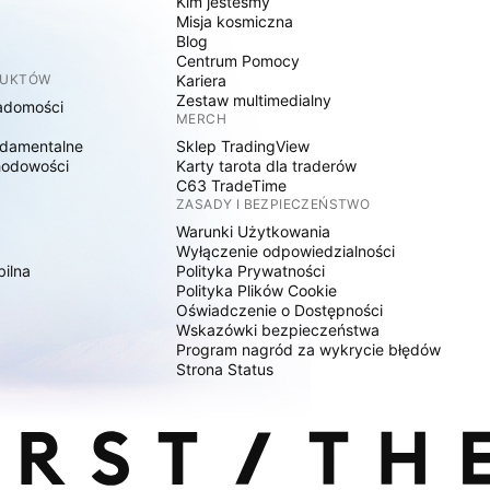
y
Kim jesteśmy
Misja kosmiczna
Blog
Centrum Pomocy
DUKTÓW
Kariera
Zestaw multimedialny
adomości
MERCH
damentalne
Sklep TradingView
hodowości
Karty tarota dla traderów
C63 TradeTime
ZASADY I BEZPIECZEŃSTWO
Warunki Użytkowania
Wyłączenie odpowiedzialności
bilna
Polityka Prywatności
Polityka Plików Cookie
Oświadczenie o Dostępności
Wskazówki bezpieczeństwa
Program nagród za wykrycie błędów
Strona Status