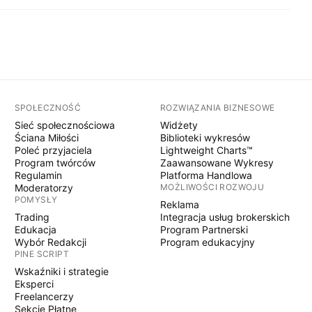
SPOŁECZNOŚĆ
ROZWIĄZANIA BIZNESOWE
Sieć społecznościowa
Widżety
Ściana Miłości
Biblioteki wykresów
Poleć przyjaciela
Lightweight Charts™
Program twórców
Zaawansowane Wykresy
Regulamin
Platforma Handlowa
Moderatorzy
MOŻLIWOŚCI ROZWOJU
POMYSŁY
Reklama
Trading
Integracja usług brokerskich
Edukacja
Program Partnerski
Wybór Redakcji
Program edukacyjny
PINE SCRIPT
Wskaźniki i strategie
Eksperci
Freelancerzy
Sekcje Płatne