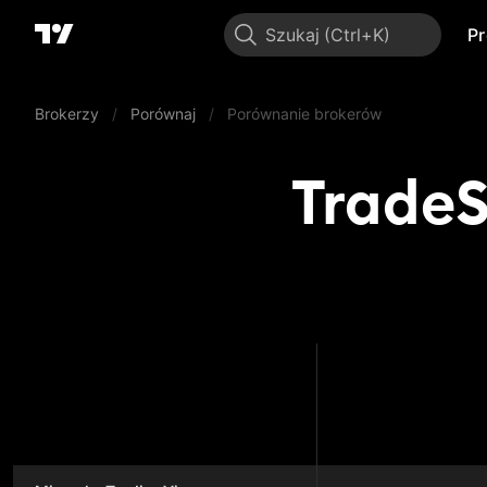
Szukaj
P
Brokerzy
/
Porównaj
/
Porównanie brokerów
TradeS
TradeSt