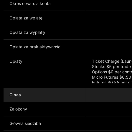
Okres otwarcia konta
Opłata za wpłatę
Opłata za wypłatę
Opłata za brak aktywności
Opłaty
Ticket Charge (Laun
Stocks $5 per trade
Options $0 per cont
Micro Futures $0.50
Futures $0.85 per c
O nas
Założony
Główna siedziba