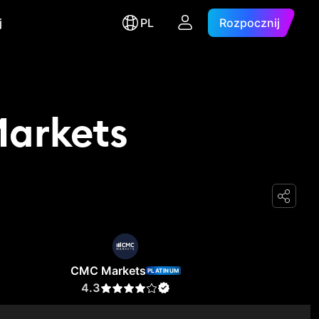
j
PL
Rozpocznij
Markets
CMC Markets
PLATINUM
4.3