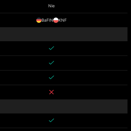
Nie
BaFIN
KNF