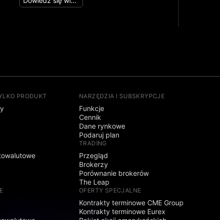
Dowiedz się więcej
TYLKO PRODUKT
NARZĘDZIA I SUBSKRYPCJE
sy
Funkcje
Cennik
Dane rynkowe
Podaruj plan
TRADING
towalutowe
Przegląd
Brokerzy
Porównanie brokerów
The Leap
E
OFERTY SPECJALNE
Kontrakty terminowe CME Group
Kontrakty terminowe Eurex