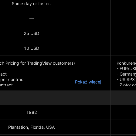
Same day or faster.
—
25 USD
10 USD
ch Pricing for TradingView customers)
Konkurenc
- EUR/USD
ract
- Germany
 per contract
- US SPX 
Pokaż więcej
ontract
- Złoto: 
- Ropa na
- Prowizj
1982
Plantation, Florida, USA