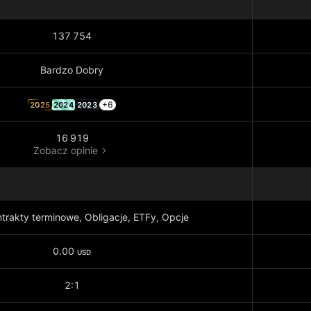
137 754
Bardzo Dobry
+6
2025
2024
2023
16 919
Zobacz opinie
ntrakty terminowe, Obligacje, ETFy, Opcje
0.00
USD
2:1