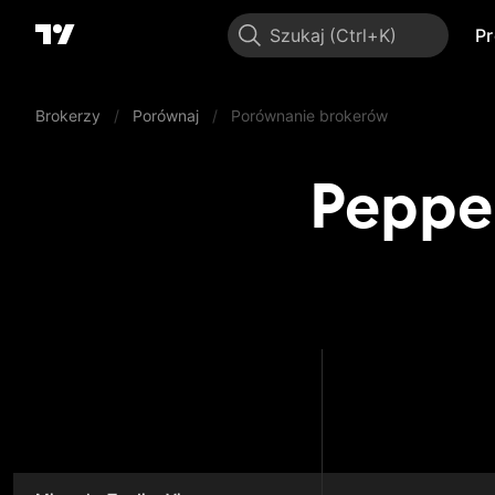
Szukaj
P
Brokerzy
/
Porównaj
/
Porównanie brokerów
Peppe
Pepper