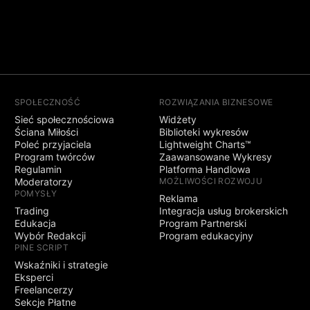
SPOŁECZNOŚĆ
ROZWIĄZANIA BIZNESOWE
Sieć społecznościowa
Widżety
Ściana Miłości
Biblioteki wykresów
Poleć przyjaciela
Lightweight Charts™
Program twórców
Zaawansowane Wykresy
Regulamin
Platforma Handlowa
Moderatorzy
MOŻLIWOŚCI ROZWOJU
POMYSŁY
Reklama
Trading
Integracja usług brokerskich
Edukacja
Program Partnerski
Wybór Redakcji
Program edukacyjny
PINE SCRIPT
Wskaźniki i strategie
Eksperci
Freelancerzy
Sekcje Płatne