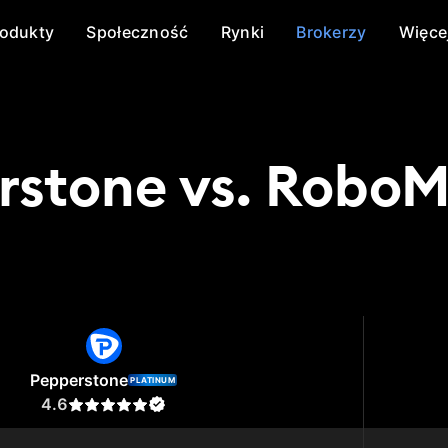
rodukty
Społeczność
Rynki
Brokerzy
Więce
rstone vs. RoboM
stone
RoboMarkets
Pepperstone
PLATINUM
4.6