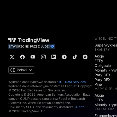
WIĘCEJ NIŻ 
Superwykre
STWORZONE PRZEZ LUDZI
SKANERY
Akcje
ETFy
Obligacje
Polski
Monety kryp
Pary CEX
Pary DEX
Wybrane dane rynkowe dostarcza
ICE Data Services
.
Pine
Wybrane dane referencyjne dostarcza FactSet. Copyright
MAPY CIEPLN
© 2026 FactSet Research Systems Inc.
Copyright © 2026, American Bankers Association. Baza
Akcje
danych CUSIP dostarczana przez FactSet Research
ETFy
Systems Inc. Wszelkie prawa zastrzeżone.
Monety kryp
Dokumenty SEC i inne dokumenty dostarcza
Quartr
.
KALENDARZE
© 2026 TradingView, Inc.
Ekonomiczn