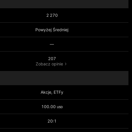
2 270
Powyżej Średniej
—
207
Zobacz opinie
Akcje, ETFy
100.00
USD
20:1