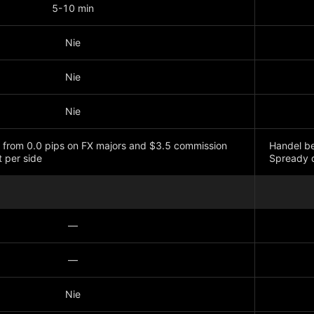
5-10 min
Nie
Nie
Nie
 from 0.0 pips on FX majors and $3.5 commission
Handel be
t per side
Spready d
Pokaż wi
—
—
Nie