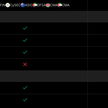
FIN
CySEC
ASIC
DFSA
CMA
CMA