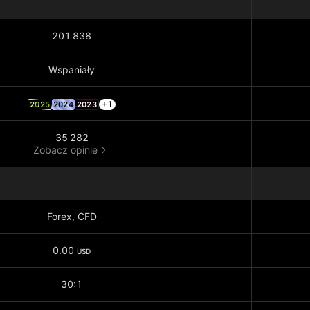
201 838
Wspaniały
+1
2025
2024
2023
35 282
Zobacz opinie
Forex, CFD
0.00
USD
30:1