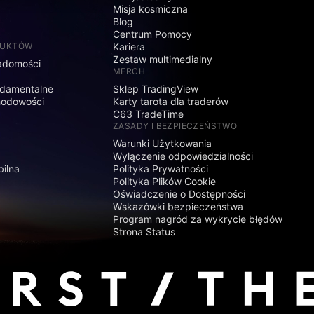
Misja kosmiczna
Blog
Centrum Pomocy
DUKTÓW
Kariera
Zestaw multimedialny
adomości
MERCH
damentalne
Sklep TradingView
hodowości
Karty tarota dla traderów
C63 TradeTime
ZASADY I BEZPIECZEŃSTWO
Warunki Użytkowania
Wyłączenie odpowiedzialności
bilna
Polityka Prywatności
Polityka Plików Cookie
Oświadczenie o Dostępności
Wskazówki bezpieczeństwa
Program nagród za wykrycie błędów
Strona Status