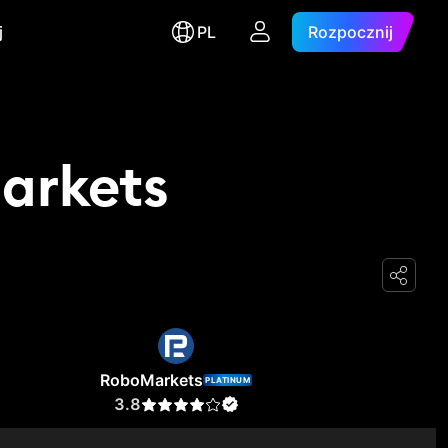
j
PL
Rozpocznij
arkets
RoboMarkets
PLATINUM
3.8