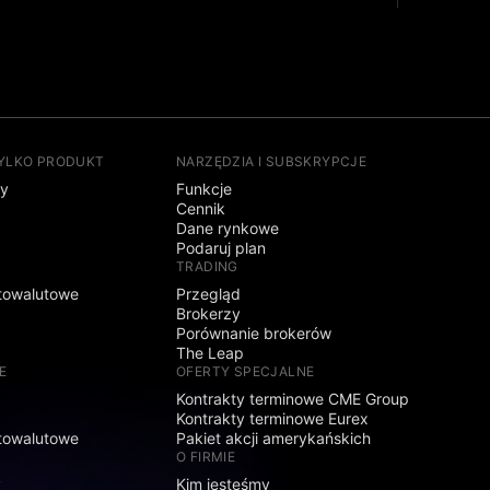
TYLKO PRODUKT
NARZĘDZIA I SUBSKRYPCJE
sy
Funkcje
Cennik
Dane rynkowe
Podaruj plan
TRADING
towalutowe
Przegląd
Brokerzy
Porównanie brokerów
The Leap
E
OFERTY SPECJALNE
Kontrakty terminowe CME Group
Kontrakty terminowe Eurex
towalutowe
Pakiet akcji amerykańskich
O FIRMIE
y
Kim jesteśmy