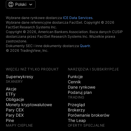
Polski
Wybrane dane rynkowe dostarcza
ICE Data Services
.
Wybrane dane referencyjne dostarcza FactSet. Copyright © 2026
FactSet Research Systems Inc.
Copyright © 2026, American Bankers Association. Baza danych CUSIP
dostarczana przez FactSet Research Systems Inc. Wszelkie prawa
zastrzeżone.
Dokumenty SEC i inne dokumenty dostarcza
Quartr
.
© 2026 TradingView, Inc.
WIĘCEJ NIŻ TYLKO PRODUKT
NARZĘDZIA I SUBSKRYPCJE
Superwykresy
Funkcje
SKANERY
Cennik
Dane rynkowe
Akcje
Podaruj plan
ETFy
TRADING
Obligacje
Monety kryptowalutowe
Przegląd
Pary CEX
Brokerzy
Pary DEX
Porównanie brokerów
Pine
The Leap
MAPY CIEPLNE
OFERTY SPECJALNE