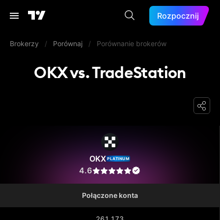
Rozpocznij
Brokerzy
/
Porównaj
/
Porównanie brokerów
OKX vs. TradeStation
OKX
OKX
PLATINUM
4.6
Połączone konta
261 173