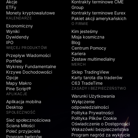
Akcje
Kontrakty terminowe CME
ETFy
Group
Monety kryptowalutowe
Kontrakty terminowe Eurex
KALENDARZE
Pakiet akcji amerykańskich
O FIRMIE
Ekonomiczny
Wyniki
Kim jesteśmy
Dywidendy
Misja kosmiczna
IPO
Blog
WIĘCEJ PRODUKTÓW
Centrum Pomocy
Kariera
Przepływ Wiadomości
Zestaw multimedialny
Portfele
MERCH
Wykresy Fundamentalne
Krzywe Dochodowości
Sklep TradingView
Opcje
Karty tarota dla traderów
Mapy Makro
C63 TradeTime
Pine Script®
ZASADY I BEZPIECZEŃSTWO
APLIKACJE
Warunki Użytkowania
Aplikacja mobilna
Wyłączenie
Desktop
odpowiedzialności
SPOŁECZNOŚĆ
Polityka Prywatności
Polityka Plików Cookie
Sieć społecznościowa
Oświadczenie o Dostępności
Ściana Miłości
Wskazówki bezpieczeństwa
Poleć przyjaciela
Program nagród za wykrycie
Program twórców