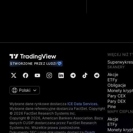
WIĘCEJ NIŻ 
Superwykre
STWORZONE PRZEZ LUDZI
SKANERY
Akcje
ETFy
Obligacje
Polski
Monety kryp
Pary CEX
Pary DEX
Wybrane dane rynkowe dostarcza
ICE Data Services
.
Pine
Wybrane dane referencyjne dostarcza FactSet. Copyright
MAPY CIEPLN
© 2026 FactSet Research Systems Inc.
Copyright © 2026, American Bankers Association. Baza
Akcje
danych CUSIP dostarczana przez FactSet Research
ETFy
Systems Inc. Wszelkie prawa zastrzeżone.
Monety kryp
Dokumenty SEC i inne dokumenty dostarcza
Quartr
.