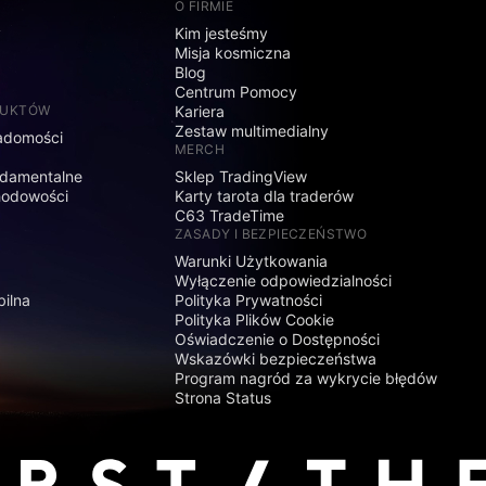
O FIRMIE
y
Kim jesteśmy
Misja kosmiczna
Blog
Centrum Pomocy
DUKTÓW
Kariera
Zestaw multimedialny
adomości
MERCH
damentalne
Sklep TradingView
hodowości
Karty tarota dla traderów
C63 TradeTime
ZASADY I BEZPIECZEŃSTWO
Warunki Użytkowania
Wyłączenie odpowiedzialności
bilna
Polityka Prywatności
Polityka Plików Cookie
Oświadczenie o Dostępności
Wskazówki bezpieczeństwa
Program nagród za wykrycie błędów
Strona Status