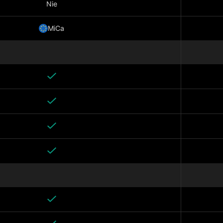
Nie
MiCa