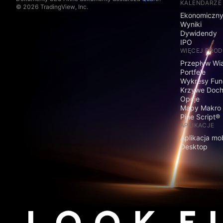
KALENDARZE
© 2026 TradingView, Inc.
Ekonomiczn
Wyniki
Dywidendy
IPO
WIĘCEJ PRO
Przepływ Wi
Portfele
Wykresy Fun
Krzywe Doc
Opcje
Mapy Makro
Pine Script®
APLIKACJE
Aplikacja mo
Desktop