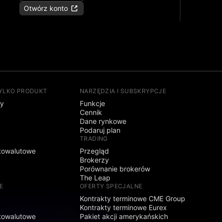
Otwórz konto
TYLKO PRODUKT
NARZĘDZIA I SUBSKRYPCJE
sy
Funkcje
Cennik
Dane rynkowe
Podaruj plan
TRADING
towalutowe
Przegląd
Brokerzy
Porównanie brokerów
The Leap
E
OFERTY SPECJALNE
Kontrakty terminowe CME Group
Kontrakty terminowe Eurex
towalutowe
Pakiet akcji amerykańskich