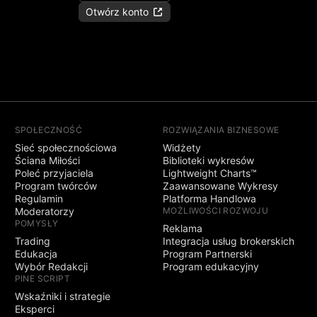
Otwórz konto
SPOŁECZNOŚĆ
ROZWIĄZANIA BIZNESOWE
Sieć społecznościowa
Widżety
Ściana Miłości
Biblioteki wykresów
Poleć przyjaciela
Lightweight Charts™
Program twórców
Zaawansowane Wykresy
Regulamin
Platforma Handlowa
Moderatorzy
MOŻLIWOŚCI ROZWOJU
POMYSŁY
Reklama
Trading
Integracja usług brokerskich
Edukacja
Program Partnerski
Wybór Redakcji
Program edukacyjny
PINE SCRIPT
Wskaźniki i strategie
Eksperci