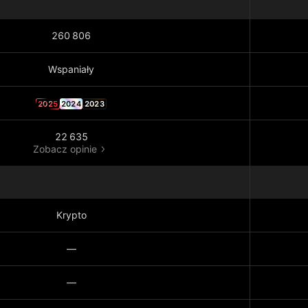
260 806
Wspaniały
2025
2024
2023
22 635
Zobacz opinie
Krypto
—
—