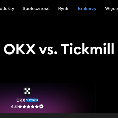
rodukty
Społeczność
Rynki
Brokerzy
Więce
OKX vs. Tickmill
X
Tickmill
OKX
PLATINUM
4.6