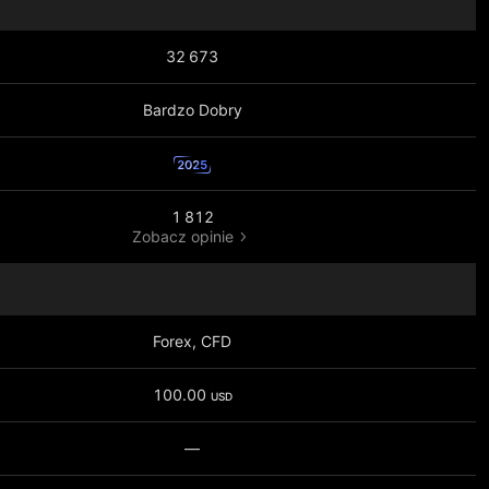
32 673
Bardzo Dobry
2025
1 812
Zobacz opinie
Forex, CFD
100.00
USD
—