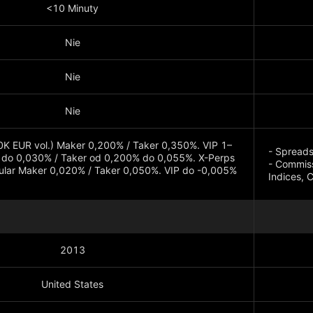
<10 Minuty
Nie
Nie
Nie
0K EUR vol.) Maker 0,200% / Taker 0,350%. VIP 1–
- Spreads
 do 0,030% / Taker od 0,200% do 0,055%. X-Perps
- Commiss
ular Maker 0,020% / Taker 0,050%. VIP do -0,005%
Indices, 
Pokaż wi
2013
United States