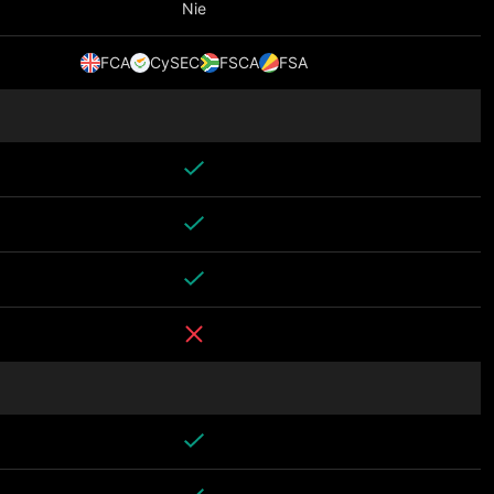
Nie
FCA
CySEC
FSCA
FSA