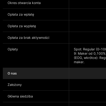
Okres otwarcia konta
Opłata za wpłatę
Opłata za wypłatę
Opłata za brak aktywności
Opłaty
Spot: Regular (0–10
9: Maker od 0,100%
(EOG, wkrótce): Reg
maker.
O nas
Pokaż więcej
Założony
Główna siedziba