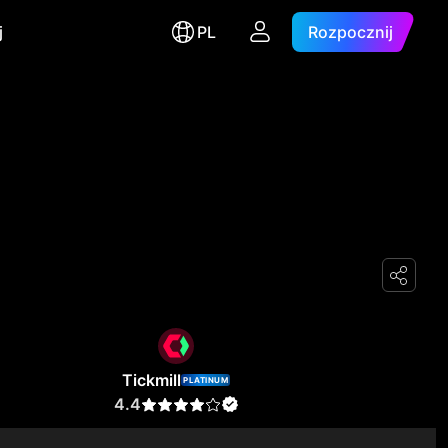
j
PL
Rozpocznij
Tickmill
PLATINUM
4.4