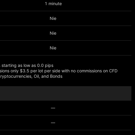
1 minute
Nie
Nie
Nie
 starting as low as 0.0 pips
ions only $3.5 per lot per side with no commissions on CFD
Cryptocurrencies, Oil, and Bonds
ęcej
—
—