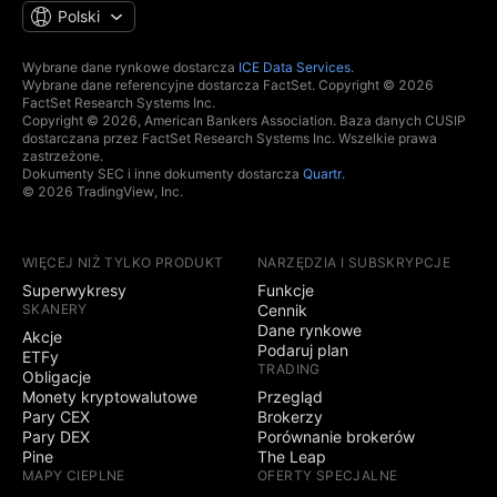
Polski
Wybrane dane rynkowe dostarcza
ICE Data Services
.
Wybrane dane referencyjne dostarcza FactSet. Copyright © 2026
FactSet Research Systems Inc.
Copyright © 2026, American Bankers Association. Baza danych CUSIP
dostarczana przez FactSet Research Systems Inc. Wszelkie prawa
zastrzeżone.
Dokumenty SEC i inne dokumenty dostarcza
Quartr
.
© 2026 TradingView, Inc.
WIĘCEJ NIŻ TYLKO PRODUKT
NARZĘDZIA I SUBSKRYPCJE
Superwykresy
Funkcje
SKANERY
Cennik
Dane rynkowe
Akcje
Podaruj plan
ETFy
TRADING
Obligacje
Monety kryptowalutowe
Przegląd
Pary CEX
Brokerzy
Pary DEX
Porównanie brokerów
Pine
The Leap
MAPY CIEPLNE
OFERTY SPECJALNE