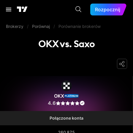
Rozpocznij
Brokerzy
/
Porównaj
/
Porównanie brokerów
OKX vs. Saxo
OKX
OKX
PLATINUM
4.6
Połączone konta
260 875