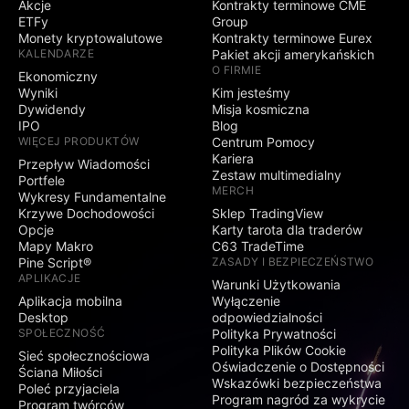
Akcje
Kontrakty terminowe CME
ETFy
Group
Monety kryptowalutowe
Kontrakty terminowe Eurex
KALENDARZE
Pakiet akcji amerykańskich
O FIRMIE
Ekonomiczny
Wyniki
Kim jesteśmy
Dywidendy
Misja kosmiczna
IPO
Blog
WIĘCEJ PRODUKTÓW
Centrum Pomocy
Kariera
Przepływ Wiadomości
Zestaw multimedialny
Portfele
MERCH
Wykresy Fundamentalne
Krzywe Dochodowości
Sklep TradingView
Opcje
Karty tarota dla traderów
Mapy Makro
C63 TradeTime
Pine Script®
ZASADY I BEZPIECZEŃSTWO
APLIKACJE
Warunki Użytkowania
Aplikacja mobilna
Wyłączenie
Desktop
odpowiedzialności
SPOŁECZNOŚĆ
Polityka Prywatności
Polityka Plików Cookie
Sieć społecznościowa
Oświadczenie o Dostępności
Ściana Miłości
Wskazówki bezpieczeństwa
Poleć przyjaciela
Program nagród za wykrycie
Program twórców