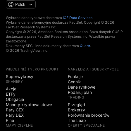
Polski
Wybrane dane rynkowe dostarcza
ICE Data Services
.
Wybrane dane referencyjne dostarcza FactSet. Copyright © 2026
FactSet Research Systems Inc.
Copyright © 2026, American Bankers Association. Baza danych CUSIP
dostarczana przez FactSet Research Systems Inc. Wszelkie prawa
zastrzeżone.
Dokumenty SEC i inne dokumenty dostarcza
Quartr
.
© 2026 TradingView, Inc.
WIĘCEJ NIŻ TYLKO PRODUKT
NARZĘDZIA I SUBSKRYPCJE
Superwykresy
Funkcje
SKANERY
Cennik
Dane rynkowe
Akcje
Podaruj plan
ETFy
TRADING
Obligacje
Monety kryptowalutowe
Przegląd
Pary CEX
Brokerzy
Pary DEX
Porównanie brokerów
Pine
The Leap
MAPY CIEPLNE
OFERTY SPECJALNE