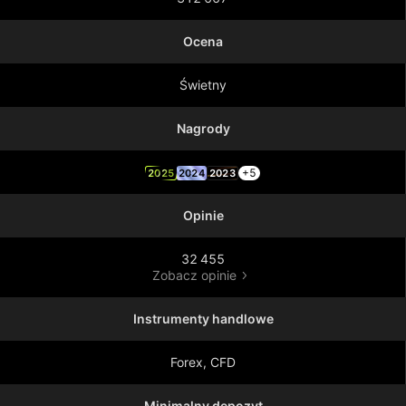
Ocena
Świetny
Nagrody
+5
2025
2024
2023
Opinie
32 455
Zobacz opinie
Instrumenty handlowe
Forex, CFD
Minimalny depozyt