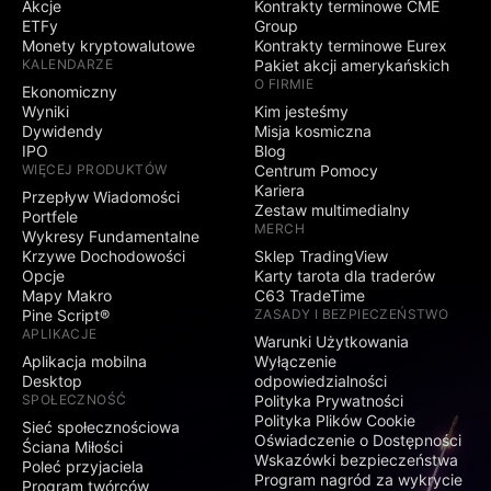
Akcje
Kontrakty terminowe CME
ETFy
Group
Monety kryptowalutowe
Kontrakty terminowe Eurex
KALENDARZE
Pakiet akcji amerykańskich
O FIRMIE
Ekonomiczny
Wyniki
Kim jesteśmy
Dywidendy
Misja kosmiczna
IPO
Blog
WIĘCEJ PRODUKTÓW
Centrum Pomocy
Kariera
Przepływ Wiadomości
Zestaw multimedialny
Portfele
MERCH
Wykresy Fundamentalne
Krzywe Dochodowości
Sklep TradingView
Opcje
Karty tarota dla traderów
Mapy Makro
C63 TradeTime
Pine Script®
ZASADY I BEZPIECZEŃSTWO
APLIKACJE
Warunki Użytkowania
Aplikacja mobilna
Wyłączenie
Desktop
odpowiedzialności
SPOŁECZNOŚĆ
Polityka Prywatności
Polityka Plików Cookie
Sieć społecznościowa
Oświadczenie o Dostępności
Ściana Miłości
Wskazówki bezpieczeństwa
Poleć przyjaciela
Program nagród za wykrycie
Program twórców