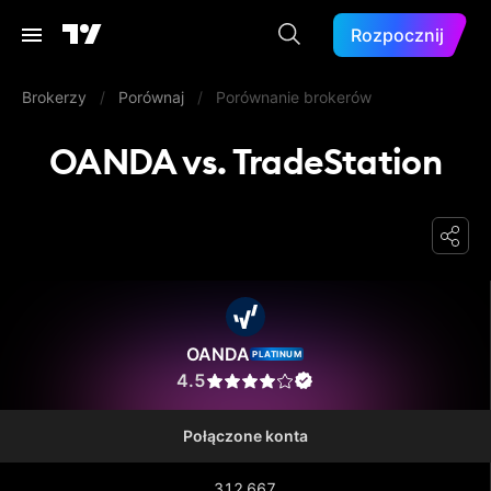
Rozpocznij
Brokerzy
/
Porównaj
/
Porównanie brokerów
OANDA vs. TradeStation
OANDA
OANDA
PLATINUM
4.5
Połączone konta
312 667