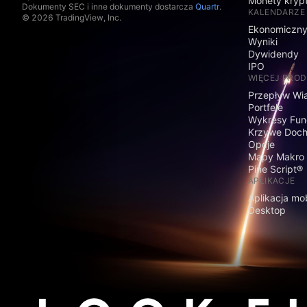
Monety kryp
Dokumenty SEC i inne dokumenty dostarcza
Quartr
.
KALENDARZE
© 2026 TradingView, Inc.
Ekonomiczn
Wyniki
Dywidendy
IPO
WIĘCEJ PRO
Przepływ Wi
Portfele
Wykresy Fun
Krzywe Doc
Opcje
Mapy Makro
Pine Script®
APLIKACJE
Aplikacja mo
Desktop