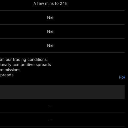
A few mins to 24h
Nie
Nie
Nie
rom our trading conditions:
tionally competitive spreads
ommissions
spreads
Poka
 quote currency of an instrument differs from the client's
ase currency, a conversion fee of 0.45% applies.
—
—