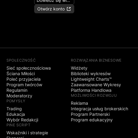
Dowiedz się więcej
Otwórz konto
SPOŁECZNOŚĆ
ROZWIĄZANIA BIZNESOWE
Sieć społecznościowa
Widżety
Ściana Miłości
Biblioteki wykresów
Poleć przyjaciela
Lightweight Charts™
Program twórców
Zaawansowane Wykresy
Regulamin
Platforma Handlowa
Moderatorzy
MOŻLIWOŚCI ROZWOJU
POMYSŁY
Reklama
Trading
Integracja usług brokerskich
Edukacja
Program Partnerski
Wybór Redakcji
Program edukacyjny
PINE SCRIPT
Wskaźniki i strategie