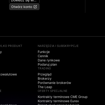
Dowiedz się więcej
Otwórz konto
TYLKO PRODUKT
NARZĘDZIA I SUBSKRYPCJE
sy
Funkcje
Cennik
Dane rynkowe
Podaruj plan
TRADING
towalutowe
Przegląd
Brokerzy
Porównanie brokerów
The Leap
E
OFERTY SPECJALNE
Kontrakty terminowe CME Group
Kontrakty terminowe Eurex