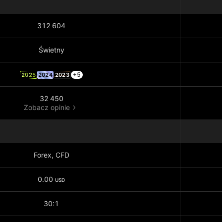
312 604
Świetny
+5
2025
2024
2023
32 450
Zobacz opinie
Forex, CFD
0.00
USD
30:1