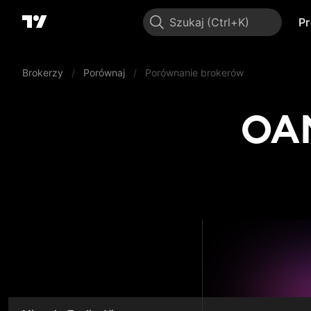
Szukaj
P
Brokerzy
/
Porównaj
/
Porównanie brokerów
OAN
OAN