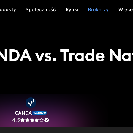
rodukty
Społeczność
Rynki
Brokerzy
Więce
DA vs. Trade Na
DA
Trade Nation
OANDA
PLATINUM
4.5