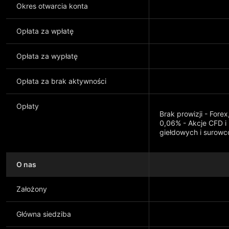
Okres otwarcia konta
Opłata za wpłatę
Opłata za wypłatę
Opłata za brak aktywności
Opłaty
Brak prowizji - Fore
0,06% - Akcje CFD i
giełdowych i surowc
O nas
Pokaż więcej
Założony
Główna siedziba