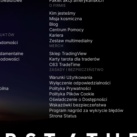
towalutowe
Pakiet akcji amerykańskich
O FIRMIE
y
Kim jesteśmy
Misja kosmiczna
Blog
Centrum Pomocy
DUKTÓW
Kariera
Zestaw multimedialny
adomości
MERCH
damentalne
Sklep TradingView
hodowości
Karty tarota dla traderów
C63 TradeTime
ZASADY I BEZPIECZEŃSTWO
Warunki Użytkowania
Wyłączenie odpowiedzialności
bilna
Polityka Prywatności
Polityka Plików Cookie
Oświadczenie o Dostępności
Wskazówki bezpieczeństwa
Program nagród za wykrycie błędów
Strona Status