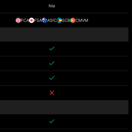
Nie
FCA
FSA
ASIC
SCB
CMVM