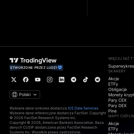
WIĘCEJ NIŻ 
Superwykre
STWORZONE PRZEZ LUDZI
SKANERY
Akcje
ETFy
Obligacje
Polski
Monety kryp
Pary CEX
Pary DEX
Wybrane dane rynkowe dostarcza
ICE Data Services
.
Pine
Wybrane dane referencyjne dostarcza FactSet. Copyright
MAPY CIEPLN
© 2026 FactSet Research Systems Inc.
Copyright © 2026, American Bankers Association. Baza
Akcje
danych CUSIP dostarczana przez FactSet Research
ETFy
Systems Inc. Wszelkie prawa zastrzeżone.