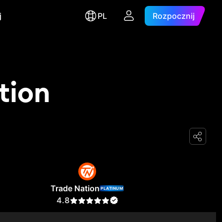
j
PL
Rozpocznij
tion
Trade Nation
PLATINUM
4.8