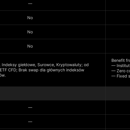
—
No
No
No
Benefit f
x, Indeksy giełdowe, Surowce, Kryptowaluty; od
— Institu
 ETF CFD; Brak swap dla głównych indeksów
— Zero c
ów.
— Fixed 
Where the
account b
—
—