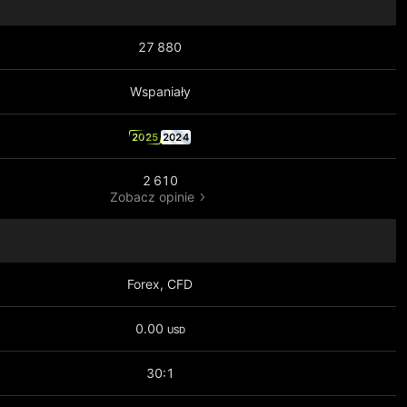
27 880
Wspaniały
2025
2024
2 610
Zobacz opinie
Forex, CFD
0.00
USD
30:1