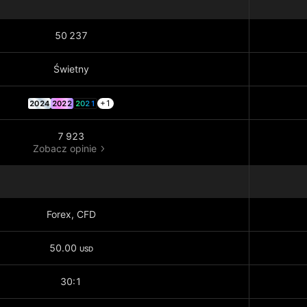
50 237
Świetny
+1
2024
2022
2021
7 923
Zobacz opinie
Forex, CFD
50.00
USD
30:1