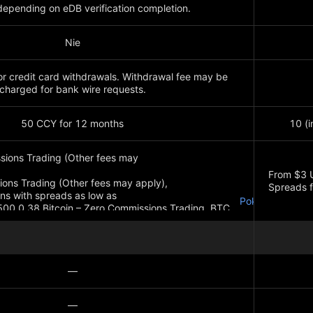
epending on eDB verification completion.
Nie
 or credit card withdrawals. Withdrawal fee may be
charged for bank wire requests.
50 CCY for 12 months
10 (i
sions Trading (Other fees may
From $3 
ons Trading (Other fees may apply),
Spreads f
ons with spreads as low as
Pokaż więcej
00 0.38 Bitcoin – Zero Commissions Trading, BTC
Pokaż wi
—
—