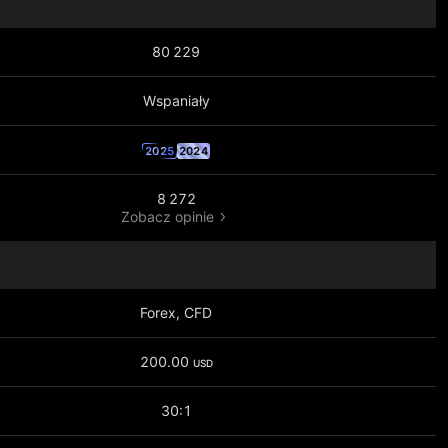
80 229
Wspaniały
2025
2024
8 272
Zobacz opinie
Forex, CFD
200.00
USD
30:1