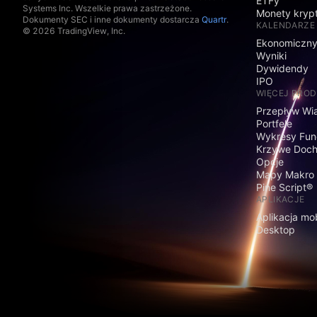
ETFy
Systems Inc. Wszelkie prawa zastrzeżone.
Monety kryp
Dokumenty SEC i inne dokumenty dostarcza
Quartr
.
KALENDARZE
© 2026 TradingView, Inc.
Ekonomiczn
Wyniki
Dywidendy
IPO
WIĘCEJ PRO
Przepływ Wi
Portfele
Wykresy Fun
Krzywe Doc
Opcje
Mapy Makro
Pine Script®
APLIKACJE
Aplikacja mo
Desktop