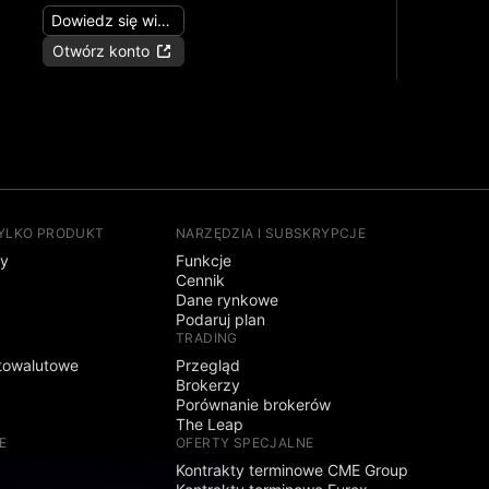
Dowiedz się więcej
Otwórz konto
TYLKO PRODUKT
NARZĘDZIA I SUBSKRYPCJE
sy
Funkcje
Cennik
Dane rynkowe
Podaruj plan
TRADING
towalutowe
Przegląd
Brokerzy
Porównanie brokerów
The Leap
E
OFERTY SPECJALNE
Kontrakty terminowe CME Group