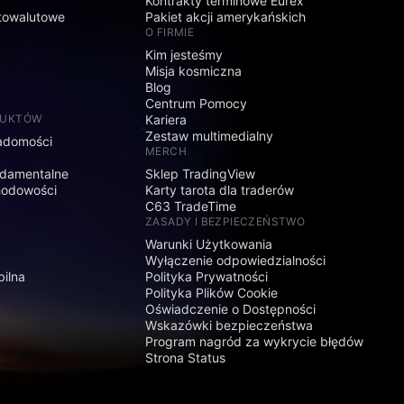
Kontrakty terminowe Eurex
towalutowe
Pakiet akcji amerykańskich
O FIRMIE
y
Kim jesteśmy
Misja kosmiczna
Blog
Centrum Pomocy
DUKTÓW
Kariera
Zestaw multimedialny
adomości
MERCH
damentalne
Sklep TradingView
hodowości
Karty tarota dla traderów
C63 TradeTime
ZASADY I BEZPIECZEŃSTWO
Warunki Użytkowania
Wyłączenie odpowiedzialności
bilna
Polityka Prywatności
Polityka Plików Cookie
Oświadczenie o Dostępności
Wskazówki bezpieczeństwa
Program nagród za wykrycie błędów
Strona Status