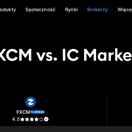
rodukty
Społeczność
Rynki
Brokerzy
Więce
XCM vs. IC Marke
CM
IC Markets
FXCM
PLATINUM
4.5