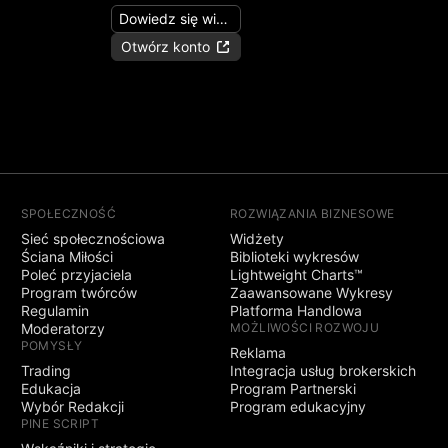
Dowiedz się więcej
Otwórz konto
SPOŁECZNOŚĆ
ROZWIĄZANIA BIZNESOWE
Sieć społecznościowa
Widżety
Ściana Miłości
Biblioteki wykresów
Poleć przyjaciela
Lightweight Charts™
Program twórców
Zaawansowane Wykresy
Regulamin
Platforma Handlowa
Moderatorzy
MOŻLIWOŚCI ROZWOJU
POMYSŁY
Reklama
Trading
Integracja usług brokerskich
Edukacja
Program Partnerski
Wybór Redakcji
Program edukacyjny
PINE SCRIPT