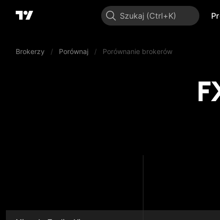
Szukaj
P
Brokerzy
/
Porównaj
/
Porównanie brokerów
F
FX