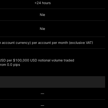
<24 hours
Nie
Nie
n account currency) per account per month (exclusive VAT)
USD per $100,000 USD notional volume traded
rom 0.0 pips
ęcej
—
—