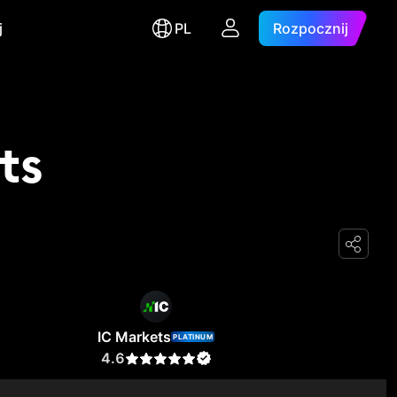
j
PL
Rozpocznij
ts
IC Markets
PLATINUM
4.6