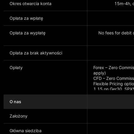
Okres otwarcia konta
15m-4h, d
Opłata za wpłatę
Opłata za wypłatę
No fees for debit
Opłata za brak aktywności
Opłaty
Forex – Zero Commis
apply)
CFD – Zero Commissi
Flexible Pricing opti
1.15 on Ger30, SPX5
spread as low as 30
O nas
Założony
Główna siedziba