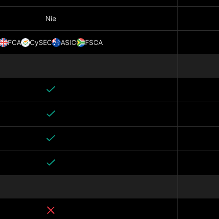
Nie
FCA
CySEC
ASIC
FSCA