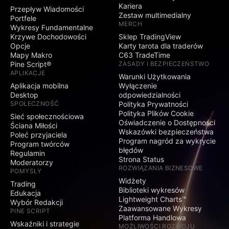
Kariera
Przepływ Wiadomości
Zestaw multimedialny
Portfele
MERCH
Wykresy Fundamentalne
Krzywe Dochodowości
Sklep TradingView
Opcje
Karty tarota dla traderów
Mapy Makro
C63 TradeTime
Pine Script®
ZASADY I BEZPIECZEŃSTWO
APLIKACJE
Warunki Użytkowania
Aplikacja mobilna
Wyłączenie
Desktop
odpowiedzialności
SPOŁECZNOŚĆ
Polityka Prywatności
Polityka Plików Cookie
Sieć społecznościowa
Oświadczenie o Dostępności
Ściana Miłości
Wskazówki bezpieczeństwa
Poleć przyjaciela
Program nagród za wykrycie
Program twórców
błędów
Regulamin
Strona Status
Moderatorzy
ROZWIĄZANIA BIZNESOWE
POMYSŁY
Widżety
Trading
Biblioteki wykresów
Edukacja
Lightweight Charts™
Wybór Redakcji
Zaawansowane Wykresy
PINE SCRIPT
Platforma Handlowa
Wskaźniki i strategie
MOŻLIWOŚCI ROZWOJU