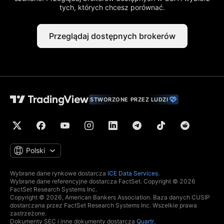
tych, których chcesz porównać.
Przeglądaj dostępnych brokerów
STWORZONE PRZEZ LUDZI
Polski
Wybrane dane rynkowe dostarcza
ICE Data Services
.
Wybrane dane referencyjne dostarcza FactSet. Copyright © 2026
FactSet Research Systems Inc.
Copyright © 2026, American Bankers Association. Baza danych CUSIP
dostarczana przez FactSet Research Systems Inc. Wszelkie prawa
zastrzeżone.
Dokumenty SEC i inne dokumenty dostarcza
Quartr
.