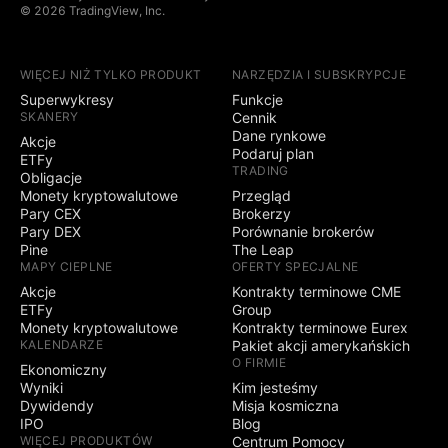
© 2026 TradingView, Inc.
WIĘCEJ NIŻ TYLKO PRODUKT
NARZĘDZIA I SUBSKRYPCJE
Superwykresy
Funkcje
SKANERY
Cennik
Dane rynkowe
Akcje
Podaruj plan
ETFy
TRADING
Obligacje
Monety kryptowalutowe
Przegląd
Pary CEX
Brokerzy
Pary DEX
Porównanie brokerów
Pine
The Leap
MAPY CIEPLNE
OFERTY SPECJALNE
Akcje
Kontrakty terminowe CME
ETFy
Group
Monety kryptowalutowe
Kontrakty terminowe Eurex
KALENDARZE
Pakiet akcji amerykańskich
O FIRMIE
Ekonomiczny
Wyniki
Kim jesteśmy
Dywidendy
Misja kosmiczna
IPO
Blog
WIĘCEJ PRODUKTÓW
Centrum Pomocy