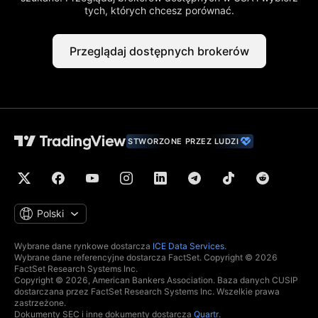
tych, których chcesz porównać.
Przeglądaj dostępnych brokerów
STWORZONE PRZEZ LUDZI
Polski
Wybrane dane rynkowe dostarcza
ICE Data Services
.
Wybrane dane referencyjne dostarcza FactSet. Copyright © 2026
FactSet Research Systems Inc.
Copyright © 2026, American Bankers Association. Baza danych CUSIP
dostarczana przez FactSet Research Systems Inc. Wszelkie prawa
zastrzeżone.
Dokumenty SEC i inne dokumenty dostarcza
Quartr
.