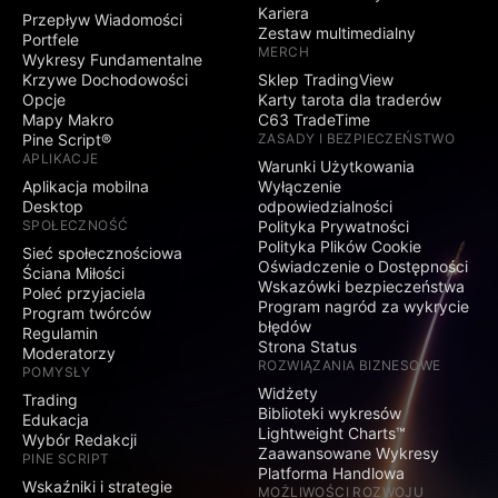
Kariera
Przepływ Wiadomości
Zestaw multimedialny
Portfele
MERCH
Wykresy Fundamentalne
Krzywe Dochodowości
Sklep TradingView
Opcje
Karty tarota dla traderów
Mapy Makro
C63 TradeTime
Pine Script®
ZASADY I BEZPIECZEŃSTWO
APLIKACJE
Warunki Użytkowania
Aplikacja mobilna
Wyłączenie
Desktop
odpowiedzialności
SPOŁECZNOŚĆ
Polityka Prywatności
Polityka Plików Cookie
Sieć społecznościowa
Oświadczenie o Dostępności
Ściana Miłości
Wskazówki bezpieczeństwa
Poleć przyjaciela
Program nagród za wykrycie
Program twórców
błędów
Regulamin
Strona Status
Moderatorzy
ROZWIĄZANIA BIZNESOWE
POMYSŁY
Widżety
Trading
Biblioteki wykresów
Edukacja
Lightweight Charts™
Wybór Redakcji
Zaawansowane Wykresy
PINE SCRIPT
Platforma Handlowa
Wskaźniki i strategie
MOŻLIWOŚCI ROZWOJU