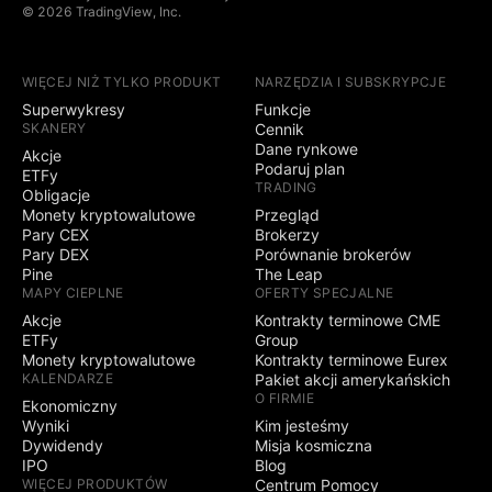
© 2026 TradingView, Inc.
WIĘCEJ NIŻ TYLKO PRODUKT
NARZĘDZIA I SUBSKRYPCJE
Superwykresy
Funkcje
SKANERY
Cennik
Dane rynkowe
Akcje
Podaruj plan
ETFy
TRADING
Obligacje
Monety kryptowalutowe
Przegląd
Pary CEX
Brokerzy
Pary DEX
Porównanie brokerów
Pine
The Leap
MAPY CIEPLNE
OFERTY SPECJALNE
Akcje
Kontrakty terminowe CME
ETFy
Group
Monety kryptowalutowe
Kontrakty terminowe Eurex
KALENDARZE
Pakiet akcji amerykańskich
O FIRMIE
Ekonomiczny
Wyniki
Kim jesteśmy
Dywidendy
Misja kosmiczna
IPO
Blog
WIĘCEJ PRODUKTÓW
Centrum Pomocy