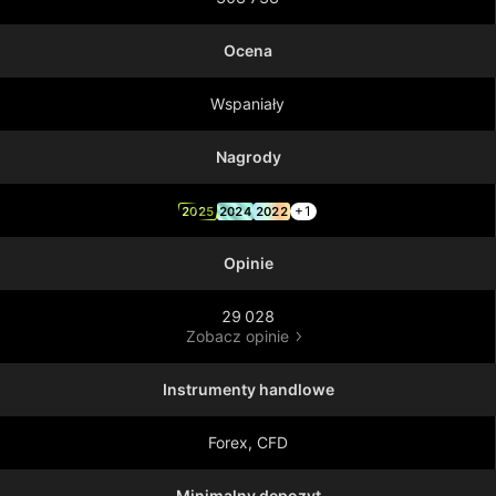
Ocena
Wspaniały
Nagrody
+1
2025
2024
2022
Opinie
29 028
Zobacz opinie
Instrumenty handlowe
Forex, CFD
Minimalny depozyt