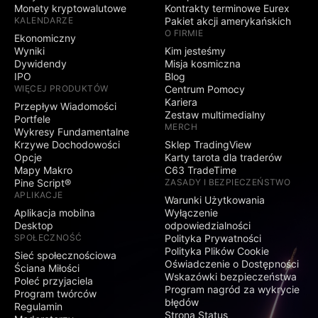
Monety kryptowalutowe
Kontrakty terminowe Eurex
KALENDARZE
Pakiet akcji amerykańskich
O FIRMIE
Ekonomiczny
Wyniki
Kim jesteśmy
Dywidendy
Misja kosmiczna
IPO
Blog
WIĘCEJ PRODUKTÓW
Centrum Pomocy
Kariera
Przepływ Wiadomości
Zestaw multimedialny
Portfele
MERCH
Wykresy Fundamentalne
Krzywe Dochodowości
Sklep TradingView
Opcje
Karty tarota dla traderów
Mapy Makro
C63 TradeTime
Pine Script®
ZASADY I BEZPIECZEŃSTWO
APLIKACJE
Warunki Użytkowania
Aplikacja mobilna
Wyłączenie
Desktop
odpowiedzialności
SPOŁECZNOŚĆ
Polityka Prywatności
Polityka Plików Cookie
Sieć społecznościowa
Oświadczenie o Dostępności
Ściana Miłości
Wskazówki bezpieczeństwa
Poleć przyjaciela
Program nagród za wykrycie
Program twórców
błędów
Regulamin
Strona Status