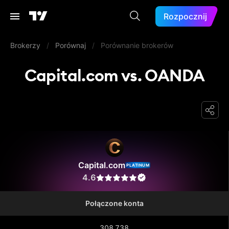
Rozpocznij
Brokerzy
/
Porównaj
/
Porównanie brokerów
Capital.com vs. OANDA
Capital.com
Capital.com
PLATINUM
4.6
Połączone konta
308 738