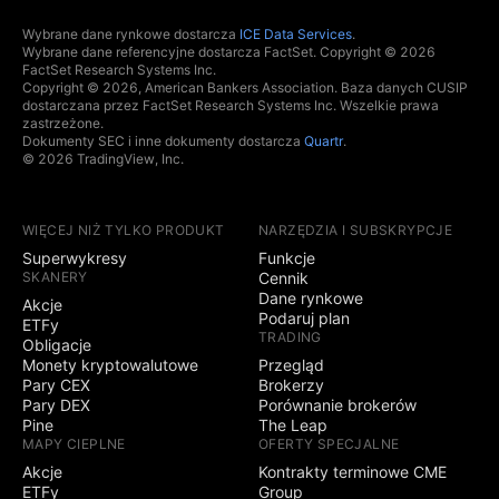
Wybrane dane rynkowe dostarcza
ICE Data Services
.
Wybrane dane referencyjne dostarcza FactSet. Copyright © 2026
FactSet Research Systems Inc.
Copyright © 2026, American Bankers Association. Baza danych CUSIP
dostarczana przez FactSet Research Systems Inc. Wszelkie prawa
zastrzeżone.
Dokumenty SEC i inne dokumenty dostarcza
Quartr
.
© 2026 TradingView, Inc.
WIĘCEJ NIŻ TYLKO PRODUKT
NARZĘDZIA I SUBSKRYPCJE
Superwykresy
Funkcje
SKANERY
Cennik
Dane rynkowe
Akcje
Podaruj plan
ETFy
TRADING
Obligacje
Monety kryptowalutowe
Przegląd
Pary CEX
Brokerzy
Pary DEX
Porównanie brokerów
Pine
The Leap
MAPY CIEPLNE
OFERTY SPECJALNE
Akcje
Kontrakty terminowe CME
ETFy
Group