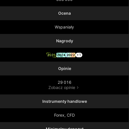
Ocena
Wspaniały
Nagrody
+1
2025
2024
2022
Opinie
29 016
Zobacz opinie
Instrumenty handlowe
Forex, CFD
Minimalny depozyt