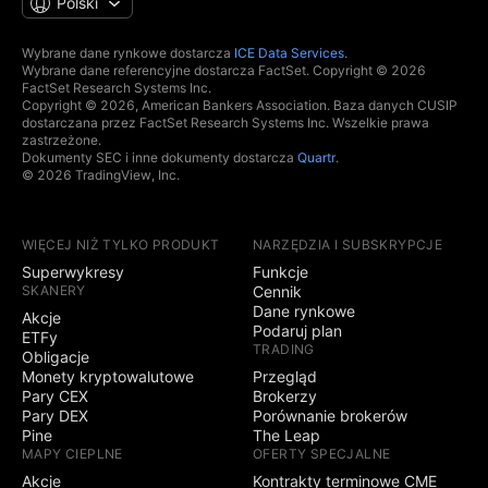
Polski
Wybrane dane rynkowe dostarcza
ICE Data Services
.
Wybrane dane referencyjne dostarcza FactSet. Copyright © 2026
FactSet Research Systems Inc.
Copyright © 2026, American Bankers Association. Baza danych CUSIP
dostarczana przez FactSet Research Systems Inc. Wszelkie prawa
zastrzeżone.
Dokumenty SEC i inne dokumenty dostarcza
Quartr
.
© 2026 TradingView, Inc.
WIĘCEJ NIŻ TYLKO PRODUKT
NARZĘDZIA I SUBSKRYPCJE
Superwykresy
Funkcje
SKANERY
Cennik
Dane rynkowe
Akcje
Podaruj plan
ETFy
TRADING
Obligacje
Monety kryptowalutowe
Przegląd
Pary CEX
Brokerzy
Pary DEX
Porównanie brokerów
Pine
The Leap
MAPY CIEPLNE
OFERTY SPECJALNE
Akcje
Kontrakty terminowe CME