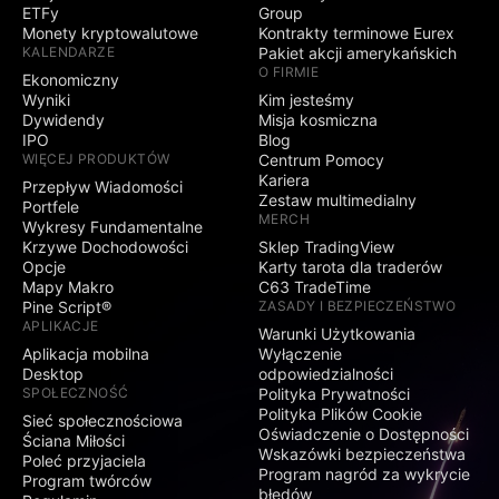
ETFy
Group
Monety kryptowalutowe
Kontrakty terminowe Eurex
KALENDARZE
Pakiet akcji amerykańskich
O FIRMIE
Ekonomiczny
Wyniki
Kim jesteśmy
Dywidendy
Misja kosmiczna
IPO
Blog
WIĘCEJ PRODUKTÓW
Centrum Pomocy
Kariera
Przepływ Wiadomości
Zestaw multimedialny
Portfele
MERCH
Wykresy Fundamentalne
Krzywe Dochodowości
Sklep TradingView
Opcje
Karty tarota dla traderów
Mapy Makro
C63 TradeTime
Pine Script®
ZASADY I BEZPIECZEŃSTWO
APLIKACJE
Warunki Użytkowania
Aplikacja mobilna
Wyłączenie
Desktop
odpowiedzialności
SPOŁECZNOŚĆ
Polityka Prywatności
Polityka Plików Cookie
Sieć społecznościowa
Oświadczenie o Dostępności
Ściana Miłości
Wskazówki bezpieczeństwa
Poleć przyjaciela
Program nagród za wykrycie
Program twórców
błędów