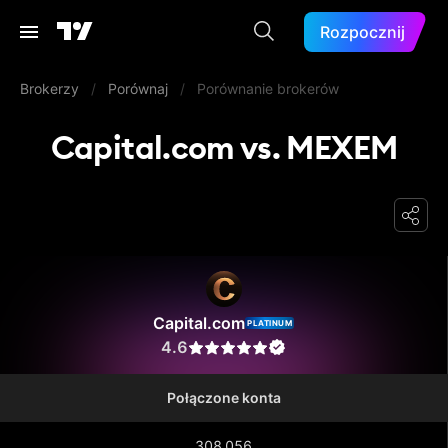
Rozpocznij
Brokerzy
/
Porównaj
/
Porównanie brokerów
Capital.com vs. MEXEM
Capital.com
Capital.com
PLATINUM
4.6
Połączone konta
308 056