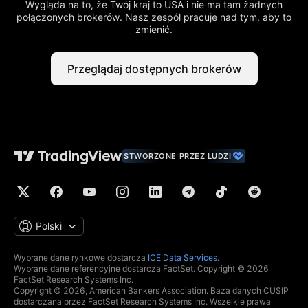
Wygląda na to, że Twój kraj to USA i nie ma tam żadnych
połączonych brokerów. Nasz zespół pracuje nad tym, aby to
zmienić.
Przeglądaj dostępnych brokerów
STWORZONE PRZEZ LUDZI
Polski
Wybrane dane rynkowe dostarcza
ICE Data Services
.
Wybrane dane referencyjne dostarcza FactSet. Copyright © 2026
FactSet Research Systems Inc.
Copyright © 2026, American Bankers Association. Baza danych CUSIP
dostarczana przez FactSet Research Systems Inc. Wszelkie prawa