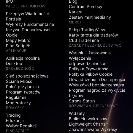
IPO
Blog
WIĘCEJ PRODUKTÓW
Centrum Pomocy
Kariera
Przepływ Wiadomości
Zestaw multimedialny
Portfele
MERCH
Wykresy Fundamentalne
Krzywe Dochodowości
Sklep TradingView
Opcje
Karty tarota dla traderów
Mapy Makro
C63 TradeTime
Pine Script®
ZASADY I BEZPIECZEŃSTWO
APLIKACJE
Warunki Użytkowania
Aplikacja mobilna
Wyłączenie
Desktop
odpowiedzialności
SPOŁECZNOŚĆ
Polityka Prywatności
Polityka Plików Cookie
Sieć społecznościowa
Oświadczenie o Dostępności
Ściana Miłości
Wskazówki bezpieczeństwa
Poleć przyjaciela
Program nagród za wykrycie
Program twórców
błędów
Regulamin
Strona Status
Moderatorzy
ROZWIĄZANIA BIZNESOWE
POMYSŁY
Widżety
Trading
Biblioteki wykresów
Edukacja
Lightweight Charts™
Wybór Redakcji
Zaawansowane Wykresy
PINE SCRIPT