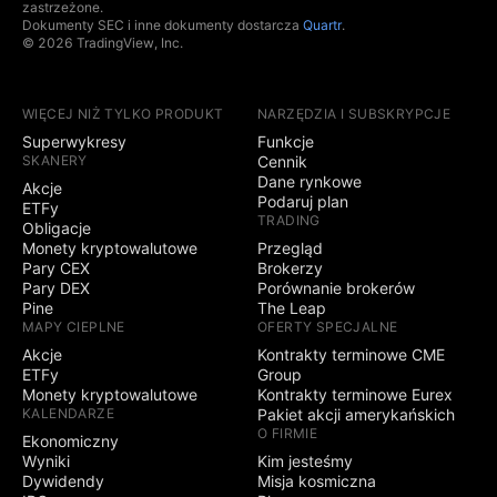
zastrzeżone.
Dokumenty SEC i inne dokumenty dostarcza
Quartr
.
© 2026 TradingView, Inc.
WIĘCEJ NIŻ TYLKO PRODUKT
NARZĘDZIA I SUBSKRYPCJE
Superwykresy
Funkcje
SKANERY
Cennik
Dane rynkowe
Akcje
Podaruj plan
ETFy
TRADING
Obligacje
Monety kryptowalutowe
Przegląd
Pary CEX
Brokerzy
Pary DEX
Porównanie brokerów
Pine
The Leap
MAPY CIEPLNE
OFERTY SPECJALNE
Akcje
Kontrakty terminowe CME
ETFy
Group
Monety kryptowalutowe
Kontrakty terminowe Eurex
KALENDARZE
Pakiet akcji amerykańskich
O FIRMIE
Ekonomiczny
Wyniki
Kim jesteśmy
Dywidendy
Misja kosmiczna