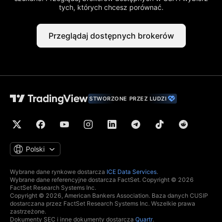
tych, których chcesz porównać.
Przeglądaj dostępnych brokerów
STWORZONE PRZEZ LUDZI
Polski
Wybrane dane rynkowe dostarcza
ICE Data Services
.
Wybrane dane referencyjne dostarcza FactSet. Copyright © 2026
FactSet Research Systems Inc.
Copyright © 2026, American Bankers Association. Baza danych CUSIP
dostarczana przez FactSet Research Systems Inc. Wszelkie prawa
zastrzeżone.
Dokumenty SEC i inne dokumenty dostarcza
Quartr
.