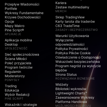
Kariera
Przepływ Wiadomości
Zestaw multimedialny
Portfele
MERCH
Wykresy Fundamentalne
Krzywe Dochodowości
Sklep TradingView
Opcje
Karty tarota dla traderów
Mapy Makro
C63 TradeTime
Pine Script®
ZASADY I BEZPIECZEŃSTWO
APLIKACJE
Warunki Użytkowania
Aplikacja mobilna
Wyłączenie
Desktop
odpowiedzialności
SPOŁECZNOŚĆ
Polityka Prywatności
Polityka Plików Cookie
Sieć społecznościowa
Oświadczenie o Dostępności
Ściana Miłości
Wskazówki bezpieczeństwa
Poleć przyjaciela
Program nagród za wykrycie
Program twórców
błędów
Regulamin
Strona Status
Moderatorzy
ROZWIĄZANIA BIZNESOWE
POMYSŁY
Widżety
Trading
Biblioteki wykresów
Edukacja
Lightweight Charts™
Wybór Redakcji
Zaawansowane Wykresy
PINE SCRIPT
Platforma Handlowa
Wskaźniki i strategie
MOŻLIWOŚCI ROZWOJU