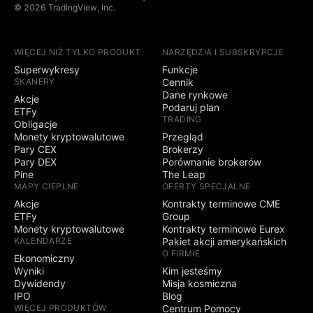
© 2026 TradingView, Inc.
WIĘCEJ NIŻ TYLKO PRODUKT
NARZĘDZIA I SUBSKRYPCJE
Superwykresy
Funkcje
SKANERY
Cennik
Dane rynkowe
Akcje
Podaruj plan
ETFy
TRADING
Obligacje
Monety kryptowalutowe
Przegląd
Pary CEX
Brokerzy
Pary DEX
Porównanie brokerów
Pine
The Leap
MAPY CIEPLNE
OFERTY SPECJALNE
Akcje
Kontrakty terminowe CME
ETFy
Group
Monety kryptowalutowe
Kontrakty terminowe Eurex
KALENDARZE
Pakiet akcji amerykańskich
O FIRMIE
Ekonomiczny
Wyniki
Kim jesteśmy
Dywidendy
Misja kosmiczna
IPO
Blog
WIĘCEJ PRODUKTÓW
Centrum Pomocy