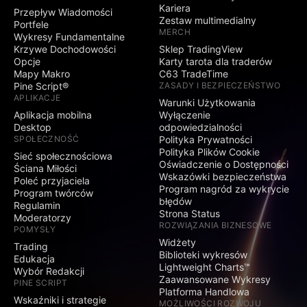
Kariera
Przepływ Wiadomości
Zestaw multimedialny
Portfele
MERCH
Wykresy Fundamentalne
Krzywe Dochodowości
Sklep TradingView
Opcje
Karty tarota dla traderów
Mapy Makro
C63 TradeTime
Pine Script®
ZASADY I BEZPIECZEŃSTWO
APLIKACJE
Warunki Użytkowania
Aplikacja mobilna
Wyłączenie
Desktop
odpowiedzialności
SPOŁECZNOŚĆ
Polityka Prywatności
Polityka Plików Cookie
Sieć społecznościowa
Oświadczenie o Dostępności
Ściana Miłości
Wskazówki bezpieczeństwa
Poleć przyjaciela
Program nagród za wykrycie
Program twórców
błędów
Regulamin
Strona Status
Moderatorzy
ROZWIĄZANIA BIZNESOWE
POMYSŁY
Widżety
Trading
Biblioteki wykresów
Edukacja
Lightweight Charts™
Wybór Redakcji
Zaawansowane Wykresy
PINE SCRIPT
Platforma Handlowa
Wskaźniki i strategie
MOŻLIWOŚCI ROZWOJU