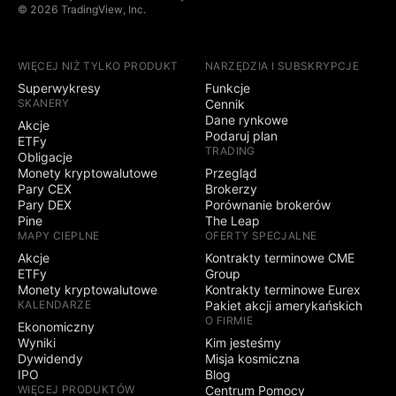
© 2026 TradingView, Inc.
WIĘCEJ NIŻ TYLKO PRODUKT
NARZĘDZIA I SUBSKRYPCJE
Superwykresy
Funkcje
SKANERY
Cennik
Dane rynkowe
Akcje
Podaruj plan
ETFy
TRADING
Obligacje
Monety kryptowalutowe
Przegląd
Pary CEX
Brokerzy
Pary DEX
Porównanie brokerów
Pine
The Leap
MAPY CIEPLNE
OFERTY SPECJALNE
Akcje
Kontrakty terminowe CME
ETFy
Group
Monety kryptowalutowe
Kontrakty terminowe Eurex
KALENDARZE
Pakiet akcji amerykańskich
O FIRMIE
Ekonomiczny
Wyniki
Kim jesteśmy
Dywidendy
Misja kosmiczna
IPO
Blog
WIĘCEJ PRODUKTÓW
Centrum Pomocy