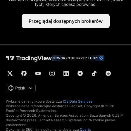
tych, których chcesz porównać.
Przeglądaj dostępnych brokerów
STWORZONE PRZEZ LUDZI
Polski
Wybrane dane rynkowe dostarcza
ICE Data Services
.
Wybrane dane referencyjne dostarcza FactSet. Copyright © 2026
FactSet Research Systems Inc.
Copyright © 2026, American Bankers Association. Baza danych CUSIP
dostarczana przez FactSet Research Systems Inc. Wszelkie prawa
zastrzeżone.
Dokumenty SEC i inne dokumenty dostarcza
Quartr
.