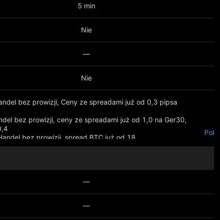
5 min
Nie
—
Nie
andel bez prowizji, Ceny ze spreadami już od 0,3 pipsa
del bez prowizji, ceny ze spreadami już od 1,0 na Ger30,
,4
Poka
 Handel bez prowizji, spread BTC już od 18
—
—