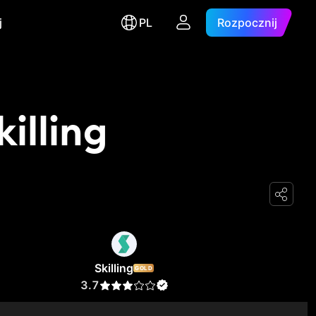
j
PL
Rozpocznij
illing
Skilling
GOLD
3.7