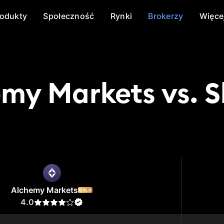
rodukty
Społeczność
Rynki
Brokerzy
Więce
my Markets vs. Sk
Markets
Skilling
Alchemy Markets
GOLD
4.0