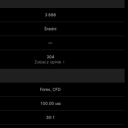
3 686
Średni
—
304
Zobacz opinie
Forex, CFD
100.00
USD
30:1