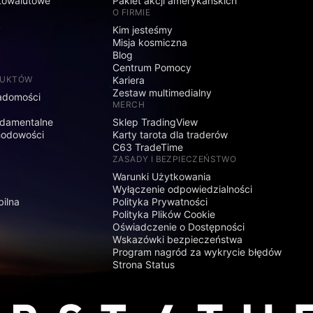
towalutowe
Pakiet akcji amerykańskich
O FIRMIE
y
Kim jesteśmy
Misja kosmiczna
Blog
Centrum Pomocy
DUKTÓW
Kariera
Zestaw multimedialny
adomości
MERCH
damentalne
Sklep TradingView
hodowości
Karty tarota dla traderów
C63 TradeTime
ZASADY I BEZPIECZEŃSTWO
Warunki Użytkowania
Wyłączenie odpowiedzialności
bilna
Polityka Prywatności
Polityka Plików Cookie
Oświadczenie o Dostępności
Wskazówki bezpieczeństwa
Program nagród za wykrycie błędów
Strona Status