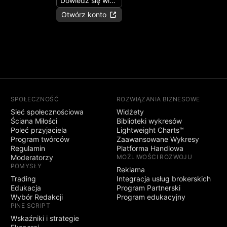
Dowiedz się więcej
Otwórz konto
SPOŁECZNOŚĆ
ROZWIĄZANIA BIZNESOWE
Sieć społecznościowa
Widżety
Ściana Miłości
Biblioteki wykresów
Poleć przyjaciela
Lightweight Charts™
Program twórców
Zaawansowane Wykresy
Regulamin
Platforma Handlowa
Moderatorzy
MOŻLIWOŚCI ROZWOJU
POMYSŁY
Reklama
Trading
Integracja usług brokerskich
Edukacja
Program Partnerski
Wybór Redakcji
Program edukacyjny
PINE SCRIPT
Wskaźniki i strategie