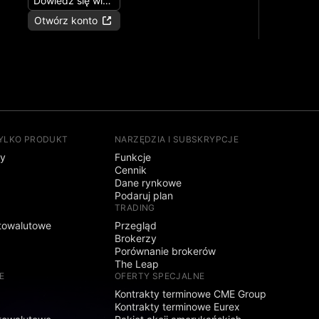
Dowiedz się więcej
Otwórz konto
TYLKO PRODUKT
NARZĘDZIA I SUBSKRYPCJE
sy
Funkcje
Cennik
Dane rynkowe
Podaruj plan
TRADING
towalutowe
Przegląd
Brokerzy
Porównanie brokerów
The Leap
E
OFERTY SPECJALNE
Kontrakty terminowe CME Group
Kontrakty terminowe Eurex