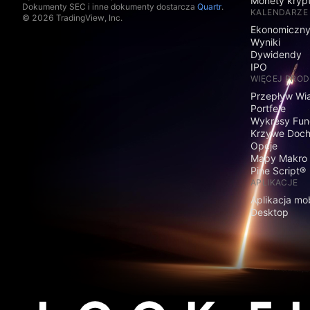
Monety kryp
Dokumenty SEC i inne dokumenty dostarcza
Quartr
.
KALENDARZE
© 2026 TradingView, Inc.
Ekonomiczn
Wyniki
Dywidendy
IPO
WIĘCEJ PRO
Przepływ Wi
Portfele
Wykresy Fun
Krzywe Doc
Opcje
Mapy Makro
Pine Script®
APLIKACJE
Aplikacja mo
Desktop