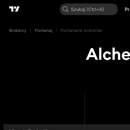
Szukaj
P
Brokerzy
/
Porównaj
/
Porównanie brokerów
Alche
Alchemy 