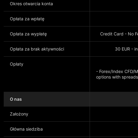
Okres otwarcia konta
Opłata za wpłatę
Opłata za wypłatę
Credit Card - No 
Opłata za brak aktywności
30 EUR - in
Opłaty
- Forex/Index CFD/Me
options with spreads
O nas
Pokaż więcej
Założony
Główna siedziba