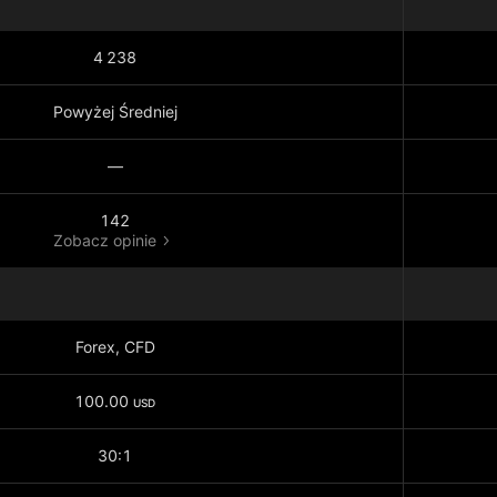
4 238
Powyżej Średniej
—
142
Zobacz opinie
Forex, CFD
100.00
USD
30:1