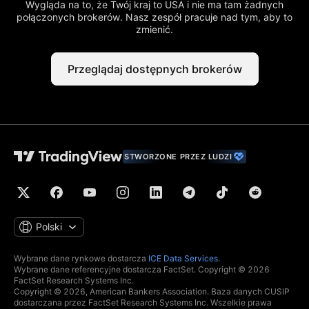
Wygląda na to, że Twój kraj to USA i nie ma tam żadnych
połączonych brokerów. Nasz zespół pracuje nad tym, aby to
zmienić.
Przeglądaj dostępnych brokerów
STWORZONE PRZEZ LUDZI
Polski
Wybrane dane rynkowe dostarcza
ICE Data Services
.
Wybrane dane referencyjne dostarcza FactSet. Copyright © 2026
FactSet Research Systems Inc.
Copyright © 2026, American Bankers Association. Baza danych CUSIP
dostarczana przez FactSet Research Systems Inc. Wszelkie prawa