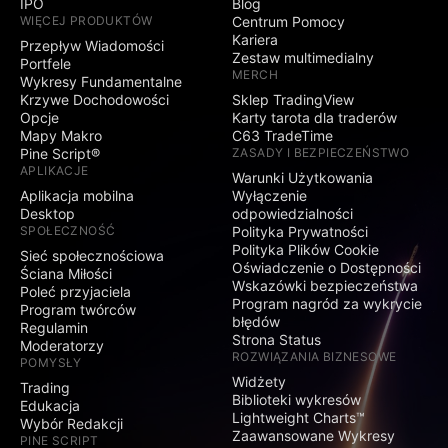
IPO
Blog
WIĘCEJ PRODUKTÓW
Centrum Pomocy
Kariera
Przepływ Wiadomości
Zestaw multimedialny
Portfele
MERCH
Wykresy Fundamentalne
Krzywe Dochodowości
Sklep TradingView
Opcje
Karty tarota dla traderów
Mapy Makro
C63 TradeTime
Pine Script®
ZASADY I BEZPIECZEŃSTWO
APLIKACJE
Warunki Użytkowania
Aplikacja mobilna
Wyłączenie
Desktop
odpowiedzialności
SPOŁECZNOŚĆ
Polityka Prywatności
Polityka Plików Cookie
Sieć społecznościowa
Oświadczenie o Dostępności
Ściana Miłości
Wskazówki bezpieczeństwa
Poleć przyjaciela
Program nagród za wykrycie
Program twórców
błędów
Regulamin
Strona Status
Moderatorzy
ROZWIĄZANIA BIZNESOWE
POMYSŁY
Widżety
Trading
Biblioteki wykresów
Edukacja
Lightweight Charts™
Wybór Redakcji
Zaawansowane Wykresy
PINE SCRIPT