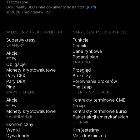
zastrzeżone.
Dokumenty SEC i inne dokumenty dostarcza
Quartr
.
© 2026 TradingView, Inc.
WIĘCEJ NIŻ TYLKO PRODUKT
NARZĘDZIA I SUBSKRYPCJE
Superwykresy
Funkcje
SKANERY
Cennik
Dane rynkowe
Akcje
Podaruj plan
ETFy
TRADING
Obligacje
Monety kryptowalutowe
Przegląd
Pary CEX
Brokerzy
Pary DEX
Porównanie brokerów
Pine
The Leap
MAPY CIEPLNE
OFERTY SPECJALNE
Akcje
Kontrakty terminowe CME
ETFy
Group
Monety kryptowalutowe
Kontrakty terminowe Eurex
KALENDARZE
Pakiet akcji amerykańskich
O FIRMIE
Ekonomiczny
Wyniki
Kim jesteśmy
Dywidendy
Misja kosmiczna