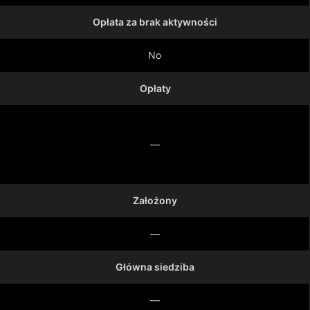
Opłata za brak aktywności
No
Opłaty
—
Założony
—
Główna siedziba
—