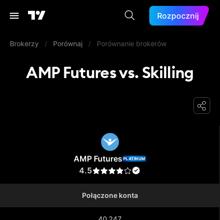
Rozpocznij
Brokerzy
/
Porównaj
/
Porównanie brokerów
AMP Futures vs. Skilling
AMP Futures
AMP Futures
PLATINUM
4.5
Połączone konta
40 247