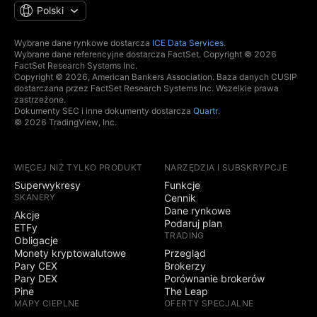
Polski
Wybrane dane rynkowe dostarcza
ICE Data Services
.
Wybrane dane referencyjne dostarcza FactSet. Copyright © 2026
FactSet Research Systems Inc.
Copyright © 2026, American Bankers Association. Baza danych CUSIP
dostarczana przez FactSet Research Systems Inc. Wszelkie prawa
zastrzeżone.
Dokumenty SEC i inne dokumenty dostarcza
Quartr
.
© 2026 TradingView, Inc.
WIĘCEJ NIŻ TYLKO PRODUKT
NARZĘDZIA I SUBSKRYPCJE
Superwykresy
Funkcje
SKANERY
Cennik
Dane rynkowe
Akcje
Podaruj plan
ETFy
TRADING
Obligacje
Monety kryptowalutowe
Przegląd
Pary CEX
Brokerzy
Pary DEX
Porównanie brokerów
Pine
The Leap
MAPY CIEPLNE
OFERTY SPECJALNE