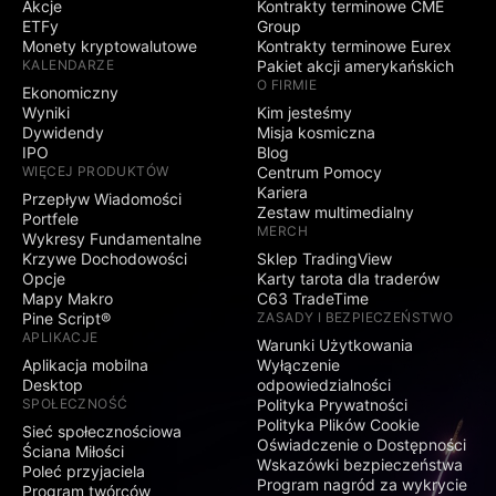
Akcje
Kontrakty terminowe CME
ETFy
Group
Monety kryptowalutowe
Kontrakty terminowe Eurex
KALENDARZE
Pakiet akcji amerykańskich
O FIRMIE
Ekonomiczny
Wyniki
Kim jesteśmy
Dywidendy
Misja kosmiczna
IPO
Blog
WIĘCEJ PRODUKTÓW
Centrum Pomocy
Kariera
Przepływ Wiadomości
Zestaw multimedialny
Portfele
MERCH
Wykresy Fundamentalne
Krzywe Dochodowości
Sklep TradingView
Opcje
Karty tarota dla traderów
Mapy Makro
C63 TradeTime
Pine Script®
ZASADY I BEZPIECZEŃSTWO
APLIKACJE
Warunki Użytkowania
Aplikacja mobilna
Wyłączenie
Desktop
odpowiedzialności
SPOŁECZNOŚĆ
Polityka Prywatności
Polityka Plików Cookie
Sieć społecznościowa
Oświadczenie o Dostępności
Ściana Miłości
Wskazówki bezpieczeństwa
Poleć przyjaciela
Program nagród za wykrycie
Program twórców