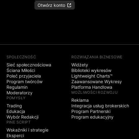
Otwórz konto
SPOŁECZNOŚĆ
ROZWIĄZANIA BIZNESOWE
Sieć społecznościowa
Widżety
Ściana Miłości
Biblioteki wykresów
Poleć przyjaciela
Lightweight Charts™
Program twórców
Zaawansowane Wykresy
Regulamin
Platforma Handlowa
Moderatorzy
MOŻLIWOŚCI ROZWOJU
POMYSŁY
Reklama
Trading
Integracja usług brokerskich
Edukacja
Program Partnerski
Wybór Redakcji
Program edukacyjny
PINE SCRIPT
Wskaźniki i strategie
Eksperci