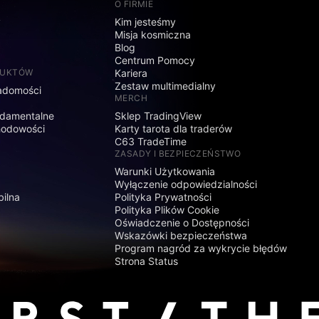
O FIRMIE
y
Kim jesteśmy
Misja kosmiczna
Blog
Centrum Pomocy
DUKTÓW
Kariera
Zestaw multimedialny
adomości
MERCH
damentalne
Sklep TradingView
hodowości
Karty tarota dla traderów
C63 TradeTime
ZASADY I BEZPIECZEŃSTWO
Warunki Użytkowania
Wyłączenie odpowiedzialności
bilna
Polityka Prywatności
Polityka Plików Cookie
Oświadczenie o Dostępności
Wskazówki bezpieczeństwa
Program nagród za wykrycie błędów
Strona Status