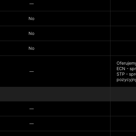
—
No
No
No
Oferujem
ECN - spr
—
STP - spr
pozycyjn
Pokaż wi
—
—