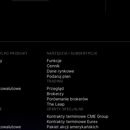
TYLKO PRODUKT
NARZĘDZIA I SUBSKRYPCJE
sy
Funkcje
Cennik
Dane rynkowe
Podaruj plan
TRADING
towalutowe
Przegląd
Brokerzy
Porównanie brokerów
The Leap
E
OFERTY SPECJALNE
Kontrakty terminowe CME Group
Kontrakty terminowe Eurex
towalutowe
Pakiet akcji amerykańskich