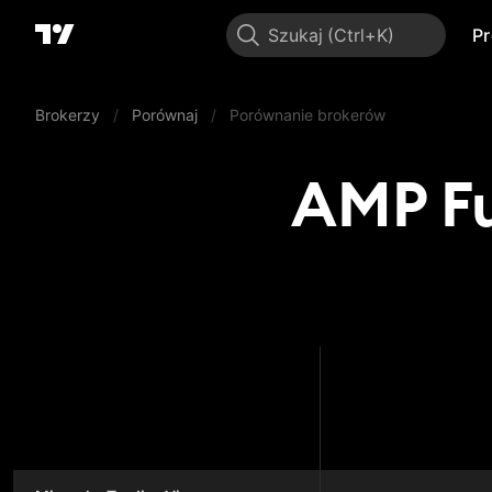
Szukaj
P
Brokerzy
/
Porównaj
/
Porównanie brokerów
AMP Fu
AMP Fu