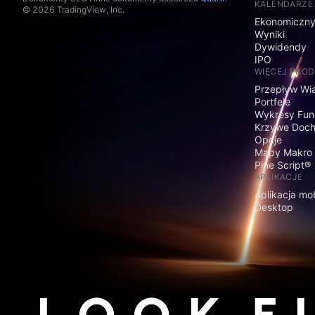
KALENDARZE
© 2026 TradingView, Inc.
Ekonomiczn
Wyniki
Dywidendy
IPO
WIĘCEJ PRO
Przepływ Wi
Portfele
Wykresy Fun
Krzywe Doc
Opcje
Mapy Makro
Pine Script®
APLIKACJE
Aplikacja mo
Desktop