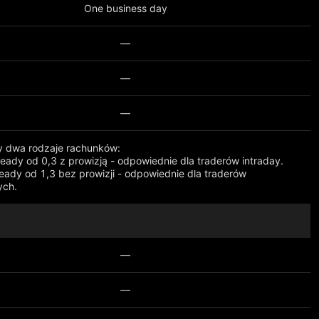
One business day
—
—
—
y dwa rodzaje rachunków:
eady od 0,3 z prowizją - odpowiednie dla traderów intraday.
eady od 1,3 bez prowizji - odpowiednie dla traderów
ych.
ęcej
—
—