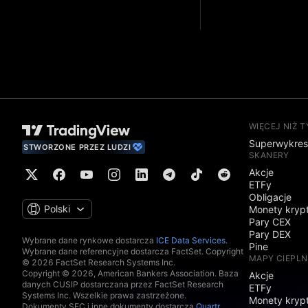
WIĘCEJ NIŻ 
Superwykre
STWORZONE PRZEZ LUDZI
SKANERY
Akcje
ETFy
Obligacje
Polski
Monety kryp
Pary CEX
Pary DEX
Wybrane dane rynkowe dostarcza
ICE Data Services
.
Pine
Wybrane dane referencyjne dostarcza FactSet. Copyright
MAPY CIEPLN
© 2026 FactSet Research Systems Inc.
Copyright © 2026, American Bankers Association. Baza
Akcje
danych CUSIP dostarczana przez FactSet Research
ETFy
Systems Inc. Wszelkie prawa zastrzeżone.
Monety kryp
Dokumenty SEC i inne dokumenty dostarcza
Quartr
.