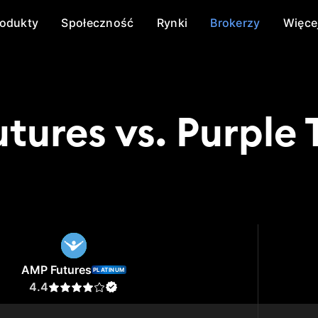
rodukty
Społeczność
Rynki
Brokerzy
Więce
tures vs. Purple 
tures
Purple Trading
AMP Futures
PLATINUM
4.4