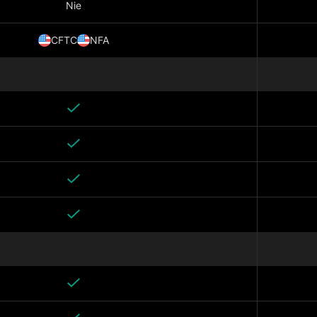
Nie
CFTC
NFA