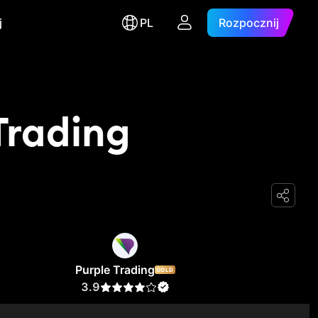
j
PL
Rozpocznij
Trading
Purple Trading
GOLD
3.9