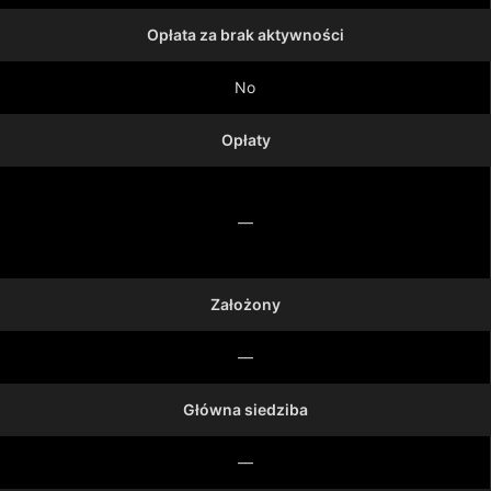
Opłata za brak aktywności
No
Opłaty
—
Założony
—
Główna siedziba
—