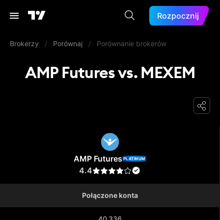
Rozpocznij
Brokerzy
/
Porównaj
/
Porównanie brokerów
AMP Futures vs. MEXEM
AMP Futures
AMP Futures
PLATINUM
4.4
Połączone konta
40 336