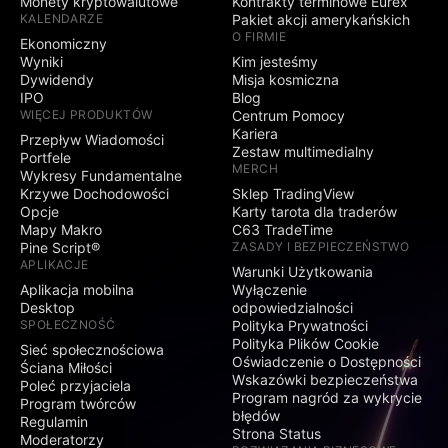
Monety kryptowalutowe
Kontrakty terminowe Eurex
KALENDARZE
Pakiet akcji amerykańskich
O FIRMIE
Ekonomiczny
Wyniki
Kim jesteśmy
Dywidendy
Misja kosmiczna
IPO
Blog
WIĘCEJ PRODUKTÓW
Centrum Pomocy
Kariera
Przepływ Wiadomości
Zestaw multimedialny
Portfele
MERCH
Wykresy Fundamentalne
Krzywe Dochodowości
Sklep TradingView
Opcje
Karty tarota dla traderów
Mapy Makro
C63 TradeTime
Pine Script®
ZASADY I BEZPIECZEŃSTWO
APLIKACJE
Warunki Użytkowania
Aplikacja mobilna
Wyłączenie
Desktop
odpowiedzialności
SPOŁECZNOŚĆ
Polityka Prywatności
Polityka Plików Cookie
Sieć społecznościowa
Oświadczenie o Dostępności
Ściana Miłości
Wskazówki bezpieczeństwa
Poleć przyjaciela
Program nagród za wykrycie
Program twórców
błędów
Regulamin
Strona Status
Moderatorzy