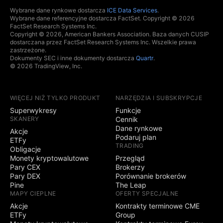
Wybrane dane rynkowe dostarcza
ICE Data Services
.
Wybrane dane referencyjne dostarcza FactSet. Copyright © 2026
FactSet Research Systems Inc.
Copyright © 2026, American Bankers Association. Baza danych CUSIP
dostarczana przez FactSet Research Systems Inc. Wszelkie prawa
zastrzeżone.
Dokumenty SEC i inne dokumenty dostarcza
Quartr
.
© 2026 TradingView, Inc.
WIĘCEJ NIŻ TYLKO PRODUKT
NARZĘDZIA I SUBSKRYPCJE
Superwykresy
Funkcje
SKANERY
Cennik
Dane rynkowe
Akcje
Podaruj plan
ETFy
TRADING
Obligacje
Monety kryptowalutowe
Przegląd
Pary CEX
Brokerzy
Pary DEX
Porównanie brokerów
Pine
The Leap
MAPY CIEPLNE
OFERTY SPECJALNE
Akcje
Kontrakty terminowe CME
ETFy
Group