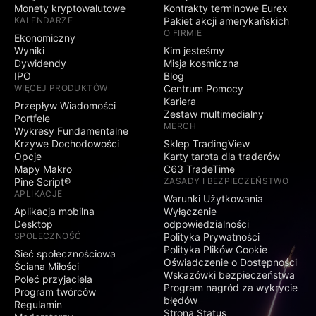
Monety kryptowalutowe
Kontrakty terminowe Eurex
KALENDARZE
Pakiet akcji amerykańskich
O FIRMIE
Ekonomiczny
Wyniki
Kim jesteśmy
Dywidendy
Misja kosmiczna
IPO
Blog
WIĘCEJ PRODUKTÓW
Centrum Pomocy
Kariera
Przepływ Wiadomości
Zestaw multimedialny
Portfele
MERCH
Wykresy Fundamentalne
Krzywe Dochodowości
Sklep TradingView
Opcje
Karty tarota dla traderów
Mapy Makro
C63 TradeTime
Pine Script®
ZASADY I BEZPIECZEŃSTWO
APLIKACJE
Warunki Użytkowania
Aplikacja mobilna
Wyłączenie
Desktop
odpowiedzialności
SPOŁECZNOŚĆ
Polityka Prywatności
Polityka Plików Cookie
Sieć społecznościowa
Oświadczenie o Dostępności
Ściana Miłości
Wskazówki bezpieczeństwa
Poleć przyjaciela
Program nagród za wykrycie
Program twórców
błędów
Regulamin
Strona Status