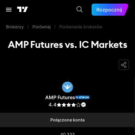
Rozpocznij
Brokerzy
/
Porównaj
/
Porównanie brokerów
AMP Futures vs. IC Markets
AMP Futures
AMP Futures
PLATINUM
4.4
Połączone konta
40 333