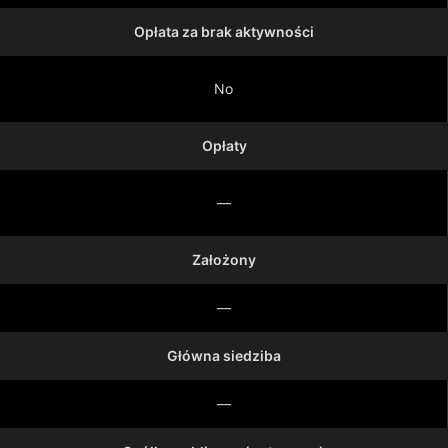
Opłata za brak aktywności
No
Opłaty
—
Założony
—
Główna siedziba
—