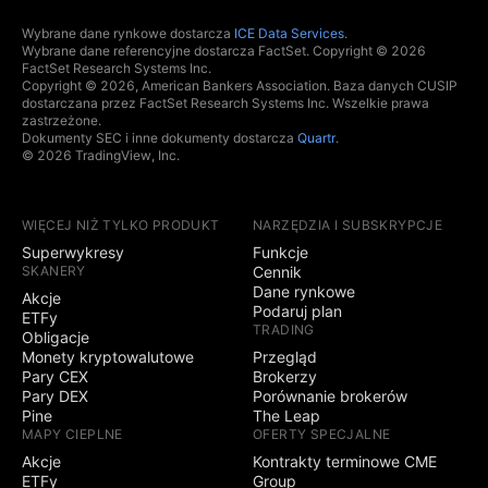
Wybrane dane rynkowe dostarcza
ICE Data Services
.
Wybrane dane referencyjne dostarcza FactSet. Copyright © 2026
FactSet Research Systems Inc.
Copyright © 2026, American Bankers Association. Baza danych CUSIP
dostarczana przez FactSet Research Systems Inc. Wszelkie prawa
zastrzeżone.
Dokumenty SEC i inne dokumenty dostarcza
Quartr
.
© 2026 TradingView, Inc.
WIĘCEJ NIŻ TYLKO PRODUKT
NARZĘDZIA I SUBSKRYPCJE
Superwykresy
Funkcje
SKANERY
Cennik
Dane rynkowe
Akcje
Podaruj plan
ETFy
TRADING
Obligacje
Monety kryptowalutowe
Przegląd
Pary CEX
Brokerzy
Pary DEX
Porównanie brokerów
Pine
The Leap
MAPY CIEPLNE
OFERTY SPECJALNE
Akcje
Kontrakty terminowe CME
ETFy
Group